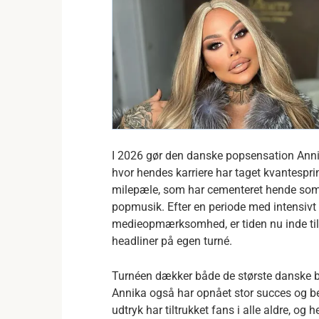
I 2026 gør den danske popsensation Annik
hvor hendes karriere har taget kvantesp
milepæle, som har cementeret hende som 
popmusik. Efter en periode med intensivt a
medieopmærksomhed, er tiden nu inde til
headliner på egen turné.
Turnéen dækker både de største danske bye
Annika også har opnået stor succes og b
udtryk har tiltrukket fans i alle aldre, og