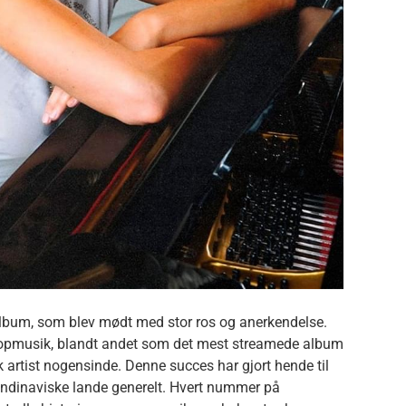
album, som blev mødt med stor ros og anerkendelse.
popmusik, blandt andet som det mest streamede album
 artist nogensinde. Denne succes har gjort hende til
andinaviske lande generelt. Hvert nummer på