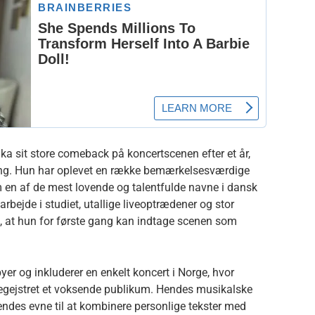
a sit store comeback på koncertscenen efter et år,
ring. Hun har oplevet en række bemærkelsesværdige
en af de mest lovende og talentfulde navne i dansk
rbejde i studiet, utallige liveoptrædener og stor
, at hun for første gang kan indtage scenen som
r og inkluderer en enkelt koncert i Norge, hvor
egejstret et voksende publikum. Hendes musikalske
 hendes evne til at kombinere personlige tekster med