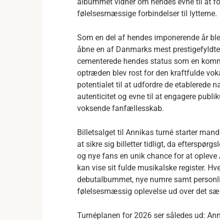
albummet vidner om hendes evne til at f
følelsesmæssige forbindelser til lytterne.
Som en del af hendes imponerende år ble
åbne en af Danmarks mest prestigefyldte
cementerede hendes status som en komm
optræden blev rost for den kraftfulde voka
potentialet til at udfordre de etablerede
autenticitet og evne til at engagere publ
voksende fanfællesskab.
Billetsalget til Annikas turné starter m
at sikre sig billetter tidligt, da efterspø
og nye fans en unik chance for at opleve 
kan vise sit fulde musikalske register. Hve
debutalbummet, nye numre samt personlig
følelsesmæssig oplevelse ud over det sæ
Turnéplanen for 2026 ser således ud: Anni