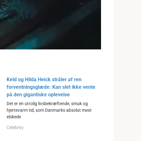
Keld og Hilda Heick stråler af ren
forventningsglæde: Kan slet ikke vente
på den gigantiske oplevelse
Det er en utrolig livsbekræftende, smuk og
hjertevarm tid, som Danmarks absolut mest
elskede
Celebrity