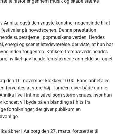
ortælle historier gennem musik og skabe stærke
v Annika også den yngste kunstner nogensinde til at
 festivaler på hovedscenen. Denne præstation
ende superstjerne i popmusikens verden. Hendes
l, energi og scenetilstedeværelse, der viste, at hun har
 navne inden for genren. Kritikere fremhævede hendes
ikum, hvilket gav hende femstjernede anmeldelser og et
andag den 10. november klokken 10.00. Fans anbefales
rgslen forventes at være høj. Turnéen giver både gamle
Annika live i intime såvel som større venues, hvor hun
r koncert vil byde på en blanding af hits fra
e fortolkninger, der giver publikum en
dvanlige.
ka åbner i Aalborg den 27. marts, fortsætter til