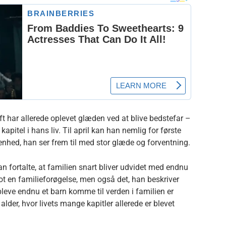
ft har allerede oplevet glæden ved at blive bedstefar –
apitel i hans liv. Til april kan han nemlig for første
venhed, han ser frem til med stor glæde og forventning.
n fortalte, at familien snart bliver udvidet med endnu
lot en familieforøgelse, men også det, han beskriver
t opleve endnu et barn komme til verden i familien er
lder, hvor livets mange kapitler allerede er blevet