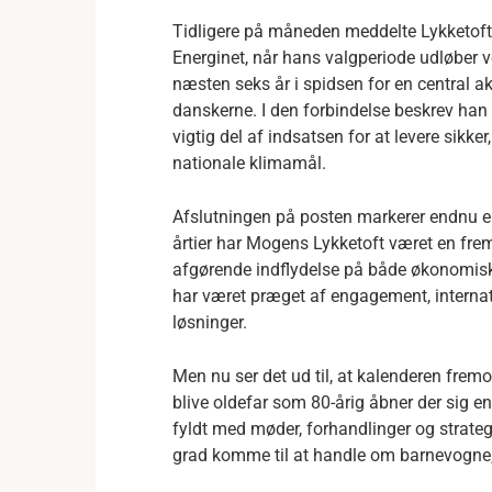
Tidligere på måneden meddelte Lykketoft
Energinet, når hans valgperiode udløber
næsten seks år i spidsen for en central akt
danskerne. I den forbindelse beskrev ha
vigtig del af indsatsen for at levere sikke
nationale klimamål.
Afslutningen på posten markerer endnu e
årtier har Mogens Lykketoft været en frem
afgørende indflydelse på både økonomiske 
har været præget af engagement, internat
løsninger.
Men nu ser det ud til, at kalenderen fremov
blive oldefar som 80-årig åbner der sig en
fyldt med møder, forhandlinger og strate
grad komme til at handle om barnevogne,