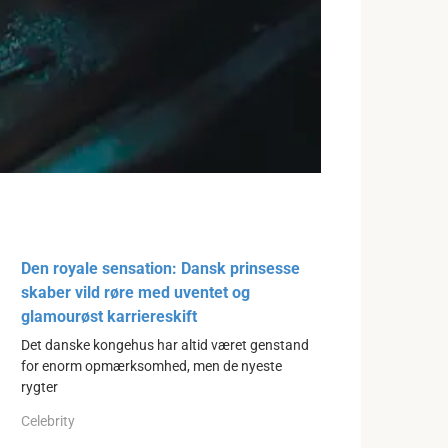
Den royale sensation: Dansk prinsesse
skaber vild røre med uventet og
glamourøst karriereskift
Det danske kongehus har altid været genstand
for enorm opmærksomhed, men de nyeste
rygter
Celebrity