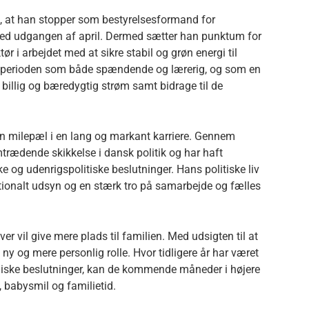
, at han stopper som bestyrelsesformand for
 ved udgangen af april. Dermed sætter han punktum for
ør i arbejdet med at sikre stabil og grøn energi til
n perioden som både spændende og lærerig, og som en
r, billig og bæredygtig strøm samt bidrage til de
n milepæl i en lang og markant karriere. Gennem
trædende skikkelse i dansk politik og har haft
og udenrigspolitiske beslutninger. Hans politiske liv
ionalt udsyn og en stærk tro på samarbejde og fælles
er vil give mere plads til familien. Med udsigten til at
 ny og mere personlig rolle. Hvor tidligere år har været
giske beslutninger, kan de kommende måneder i højere
 babysmil og familietid.