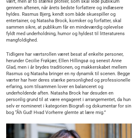
vært, men af to stærke profiler, som skal lede publikum
gennem aftenen, når årets bedste forfattere og indlæsere
hyldes. Rasmus Bjerg, kendt som både skuespiller og
entertainer, og Natasha Brock, komiker og forfatter, skal
sammen sikre, at publikum får en mindeværdig oplevelse
fyldt med underholdning, humor og hyldest til litteraturens
mangfoldighed.
Tidligere har værtsrollen været besat af enkelte personer,
herunder Cecilie Frøkjær, Ellen Hillingsø og senest Anne
Glad, men i år brydes traditionen, og makkerskabet mellem
Rasmus og Natasha bringer en ny dynamik til scenen. Begge
værter har hver deres stærke personlighed og professionelle
erfaring, som tilsammen lover en balanceret og
underholdende aften. Natasha Brock har desuden en
personlig grund til at være engageret i arrangementet, da hun
selv er nomineret i kategorien Biografi og dokumentar for sin
bog “Åh Gud! Hvad Vorherre glemte at lære mig.”