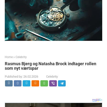
Home
»
Celebrity
Rasmus Bjerg og Natasha Brock indtager rollen
som nyt værtspar
Published by:
26.02.2026
Celebrity