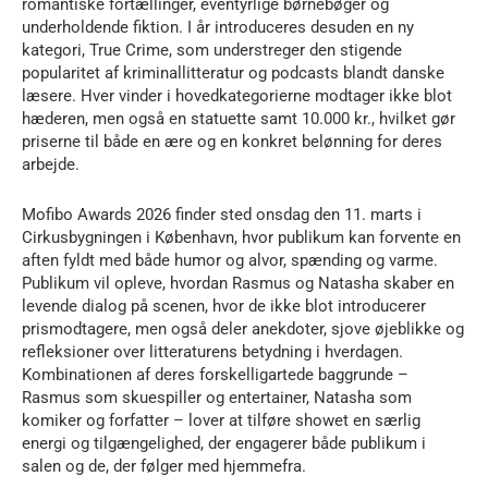
romantiske fortællinger, eventyrlige børnebøger og
underholdende fiktion. I år introduceres desuden en ny
kategori, True Crime, som understreger den stigende
popularitet af kriminallitteratur og podcasts blandt danske
læsere. Hver vinder i hovedkategorierne modtager ikke blot
hæderen, men også en statuette samt 10.000 kr., hvilket gør
priserne til både en ære og en konkret belønning for deres
arbejde.
Mofibo Awards 2026 finder sted onsdag den 11. marts i
Cirkusbygningen i København, hvor publikum kan forvente en
aften fyldt med både humor og alvor, spænding og varme.
Publikum vil opleve, hvordan Rasmus og Natasha skaber en
levende dialog på scenen, hvor de ikke blot introducerer
prismodtagere, men også deler anekdoter, sjove øjeblikke og
refleksioner over litteraturens betydning i hverdagen.
Kombinationen af deres forskelligartede baggrunde –
Rasmus som skuespiller og entertainer, Natasha som
komiker og forfatter – lover at tilføre showet en særlig
energi og tilgængelighed, der engagerer både publikum i
salen og de, der følger med hjemmefra.