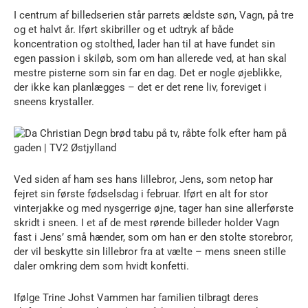
I centrum af billedserien står parrets ældste søn, Vagn, på tre
og et halvt år. Iført skibriller og et udtryk af både
koncentration og stolthed, lader han til at have fundet sin
egen passion i skiløb, som om han allerede ved, at han skal
mestre pisterne som sin far en dag. Det er nogle øjeblikke,
der ikke kan planlægges – det er det rene liv, foreviget i
sneens krystaller.
Ved siden af ham ses hans lillebror, Jens, som netop har
fejret sin første fødselsdag i februar. Iført en alt for stor
vinterjakke og med nysgerrige øjne, tager han sine allerførste
skridt i sneen. I et af de mest rørende billeder holder Vagn
fast i Jens’ små hænder, som om han er den stolte storebror,
der vil beskytte sin lillebror fra at vælte – mens sneen stille
daler omkring dem som hvidt konfetti.
Ifølge Trine Johst Vammen har familien tilbragt deres