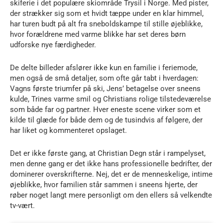
skiferie i det populære skiområde Trysil i Norge. Med pister,
der strækker sig som et hvidt tæppe under en klar himmel,
har turen budt på alt fra sneboldskampe til stille øjeblikke,
hvor forældrene med varme blikke har set deres børn
udforske nye færdigheder.
De delte billeder afslører ikke kun en familie i feriemode,
men også de små detaljer, som ofte går tabt i hverdagen:
Vagns første triumfer på ski, Jens’ betagelse over sneens
kulde, Trines varme smil og Christians rolige tilstedeværelse
som både far og partner. Hver eneste scene virker som et
kilde til glæde for både dem og de tusindvis af følgere, der
har liket og kommenteret opslaget.
Det er ikke første gang, at Christian Degn står i rampelyset,
men denne gang er det ikke hans professionelle bedrifter, der
dominerer overskrifterne. Nej, det er de menneskelige, intime
øjeblikke, hvor familien står sammen i sneens hjerte, der
røber noget langt mere personligt om den ellers så velkendte
tv-vært.