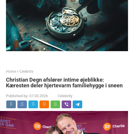
Home
»
Celebrity
Christian Degn afslører intime øjeblikke:
Kæresten deler hjertevarm familiehygge i sneen
Published by:
07.03.2026
Celebrity