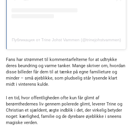
Публикация от Trine Johst Vammen (@trinejohstvammen)
Fans har strømmet til kommentarfelterne for at udtrykke
deres beundring og varme tanker. Mange skriver om, hvordan
disse billeder får dem til at tænke på egne familieture og
minder – små øjeblikke, som pludselig står lysende klart
midt i vinterens kulde.
I en tid, hvor offentligheden ofte kun får glimt af
berømthedernes liv gennem polerede glimt, leverer Trine og
Christian et sjældent, ægte indblik i det, der virkelig betyder
noget: kærlighed, familie og de dyrebare øjeblikke i sneens
magiske verden.