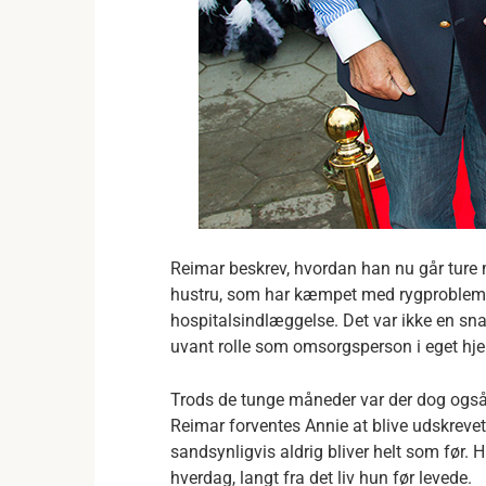
Reimar beskrev, hvordan han nu går ture m
hustru, som har kæmpet med rygprobleme
hospitalsindlæggelse. Det var ikke en sn
uvant rolle som omsorgsperson i eget hj
Trods de tunge måneder var der dog også et
Reimar forventes Annie at blive udskrev
sandsynligvis aldrig bliver helt som før. 
hverdag, langt fra det liv hun før levede.