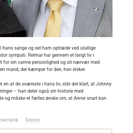
til hans sange og set ham optræde ved utallige
tor sympati. Reimar har gennem et langt liv i
t for sin varme personlighed og sit nærvær med
 en mand, der kæmper for den, han elsker.
en af de sværeste i hans liv, står det klart, at Johnny
dringer – han deler også sin historie med
tte og måske et fælles ønske om, at Annie snart kan
смотров
Source