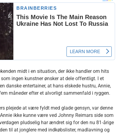
nden midt i en situation, der ikke handler om hits
 som ingen kunstner ønsker at dele offentligt. I et
en danske entertainer, at hans elskede hustru, Annie,
e‑fem måneder efter et alvorligt sammenfald i ryggen.
rs plejede at være fyldt med glade gensyn, var denne
i Annie ikke kunne være ved Johnny Reimars side som
verdagen pludselig har ændret sig for den nu 81‑årige
en til at jonglere med indkøbslister, madlavning og