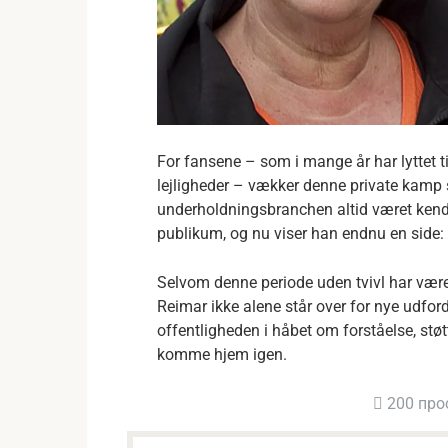
For fansene – som i mange år har lyttet 
lejligheder – vækker denne private kamp s
underholdningsbranchen altid været kend
publikum, og nu viser han endnu en side:
Selvom denne periode uden tvivl har været 
Reimar ikke alene står over for nye udfor
offentligheden i håbet om forståelse, stø
komme hjem igen.
200 про