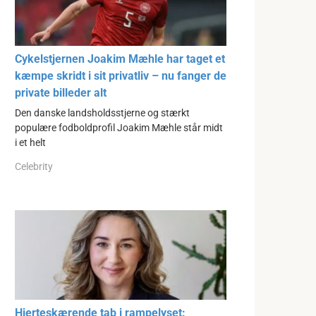
Cykelstjernen Joakim Mæhle har taget et
kæmpe skridt i sit privatliv – nu fanger de
private billeder alt
Den danske landsholdsstjerne og stærkt
populære fodboldprofil Joakim Mæhle står midt
i et helt
Celebrity
Hjerteskærende tab i rampelyset: