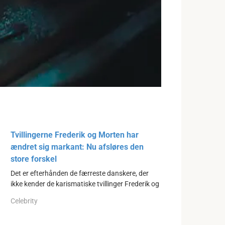
Tvillingerne Frederik og Morten har
ændret sig markant: Nu afsløres den
store forskel
Det er efterhånden de færreste danskere, der
ikke kender de karismatiske tvillinger Frederik og
Celebrity