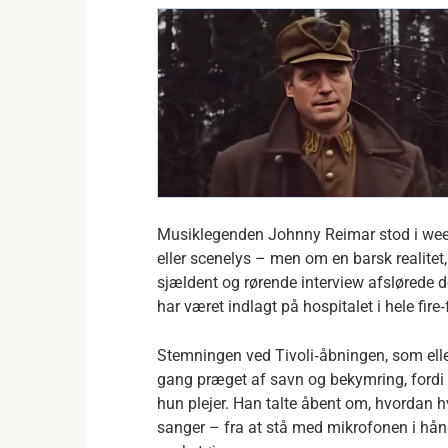
Musiklegenden Johnny Reimar stod i weeke
eller scenelys – men om en barsk realitet,
sjældent og rørende interview afslørede d
har været indlagt på hospitalet i hele fir
Stemningen ved Tivoli‑åbningen, som elle
gang præget af savn og bekymring, ford
hun plejer. Han talte åbent om, hvordan h
sanger – fra at stå med mikrofonen i hånd