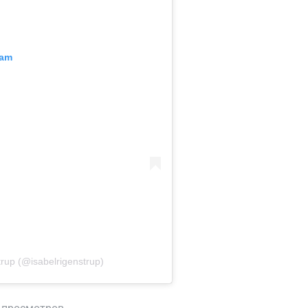
ram
rup (@isabelrigenstrup)