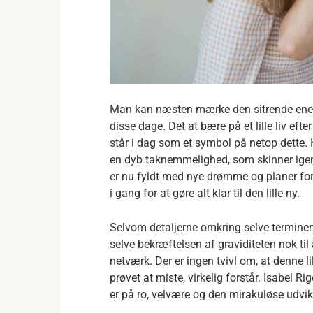
Man kan næsten mærke den sitrende ener
disse dage. Det at bære på et lille liv efte
står i dag som et symbol på netop dette. H
en dyb taknemmelighed, som skinner igen
er nu fyldt med nye drømme og planer for
i gang for at gøre alt klar til den lille ny.
Selvom detaljerne omkring selve terminen 
selve bekræftelsen af graviditeten nok ti
netværk. Der er ingen tvivl om, at denne l
prøvet at miste, virkelig forstår. Isabel Ri
er på ro, velvære og den mirakuløse udvikl