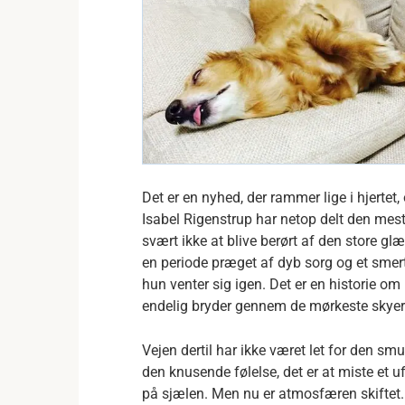
Det er en nyhed, der rammer lige i hjerte
Isabel Rigenstrup har netop delt den mes
svært ikke at blive berørt af den store g
en periode præget af dyb sorg og et smerte
hun venter sig igen. Det er en historie om
endelig bryder gennem de mørkeste skyer
Vejen dertil har ikke været let for den sm
den knusende følelse, det er at miste et u
på sjælen. Men nu er atmosfæren skiftet. 