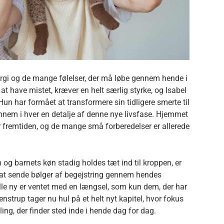
gi og de mange følelser, der må løbe gennem hende i
r at have mistet, kræver en helt særlig styrke, og Isabel
un har formået at transformere sin tidligere smerte til
nem i hver en detalje af denne nye livsfase. Hjemmet
 fremtiden, og de mange små forberedelser er allerede
og barnets køn stadig holdes tæt ind til kroppen, er
l at sende bølger af begejstring gennem hendes
ille ny er ventet med en længsel, som kun dem, der har
genstrup tager nu hul på et helt nyt kapitel, hvor fokus
ing, der finder sted inde i hende dag for dag.