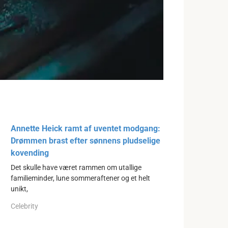
Annette Heick ramt af uventet modgang:
Drømmen brast efter sønnens pludselige
kovending
Det skulle have været rammen om utallige
familieminder, lune sommeraftener og et helt
unikt,
Celebrity