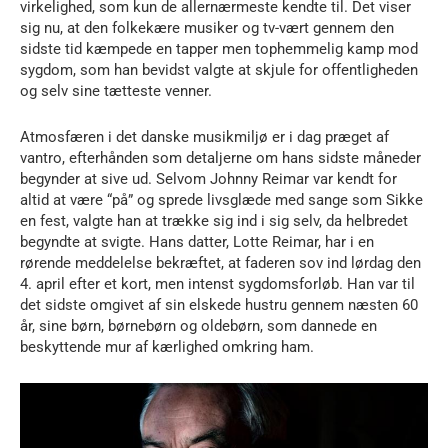
virkelighed, som kun de allernærmeste kendte til. Det viser
sig nu, at den folkekære musiker og tv-vært gennem den
sidste tid kæmpede en tapper men tophemmelig kamp mod
sygdom, som han bevidst valgte at skjule for offentligheden
og selv sine tætteste venner.
Atmosfæren i det danske musikmiljø er i dag præget af
vantro, efterhånden som detaljerne om hans sidste måneder
begynder at sive ud. Selvom Johnny Reimar var kendt for
altid at være “på” og sprede livsglæde med sange som Sikke
en fest, valgte han at trække sig ind i sig selv, da helbredet
begyndte at svigte. Hans datter, Lotte Reimar, har i en
rørende meddelelse bekræftet, at faderen sov ind lørdag den
4. april efter et kort, men intenst sygdomsforløb. Han var til
det sidste omgivet af sin elskede hustru gennem næsten 60
år, sine børn, børnebørn og oldebørn, som dannede en
beskyttende mur af kærlighed omkring ham.