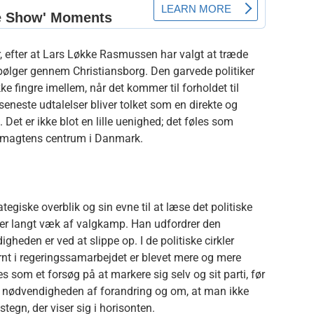
, efter at Lars Løkke Rasmussen har valgt at træde
ølger gennem Christiansborg. Den garvede politiker
 fingre imellem, når det kommer til forholdet til
eneste udtalelser bliver tolket som en direkte og
. Det er ikke blot en lille uenighed; det føles som
or magtens centrum i Danmark.
ategiske overblik og sin evne til at læse det politiske
ugter langt væk af valgkamp. Han udfordrer den
gheden er ved at slippe op. I de politiske cirkler
nt i regeringssamarbejdet er blevet mere og mere
som et forsøg på at markere sig selv og sit parti, før
 om nødvendigheden af forandring og om, at man ikke
tegn, der viser sig i horisonten.