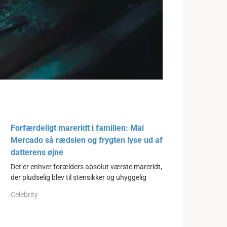
Forfærdeligt mareridt i familien: Mai
Mercado så rædslen og frygten lyse ud af
datterens øjne
Det er enhver forælders absolut værste mareridt,
der pludselig blev til stensikker og uhyggelig
Celebrity