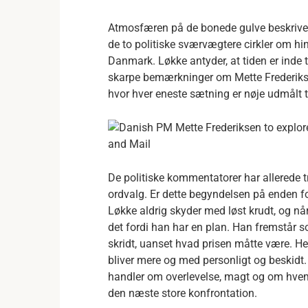
Atmosfæren på de bonede gulve beskrive
de to politiske sværvægtere cirkler om h
Danmark. Løkke antyder, at tiden er inde t
skarpe bemærkninger om Mette Frederikse
hvor hver eneste sætning er nøje udmålt t
De politiske kommentatorer har allerede t
ordvalg. Er dette begyndelsen på enden 
Løkke aldrig skyder med løst krudt, og når
det fordi han har en plan. Han fremstår so
skridt, uanset hvad prisen måtte være. He
bliver mere og med personligt og beskidt.
handler om overlevelse, magt og om hvem d
den næste store konfrontation.