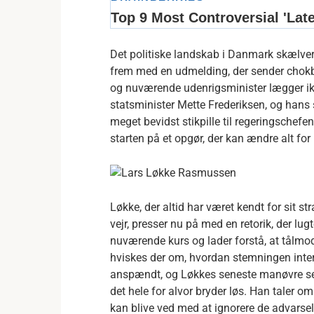
Det politiske landskab i Danmark skælver
frem med en udmelding, der sender chokb
og nuværende udenrigsminister lægger ikke
statsminister Mette Frederiksen, og hans s
meget bevidst stikpille til regeringschefen
starten på et opgør, der kan ændre alt f
Løkke, der altid har været kendt for sit str
vejr, presser nu på med en retorik, der l
nuværende kurs og lader forstå, at tålmodi
hviskes der om, hvordan stemningen inter
anspændt, og Løkkes seneste manøvre ses 
det hele for alvor bryder løs. Han taler
kan blive ved med at ignorere de advarsels