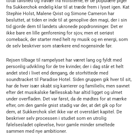
total tavshed og fravær fra hitlisterne, er de populære piger
fra Sukkerchok endelig klar til at træde frem i lyset igen. Kat
Stephie Holst, Malene Qvist og Simone Cameron har
besluttet, at tiden er inde til at genoplive den magi, der i sin
tid gjorde dem til landets ukronede popdronninger. Det er
ikke bare en lille genforening for sjov, men et seriøst
comeback, der starter med helt ny musik og en energi, som
de selv beskriver som stærkere end nogensinde før.
Rejsen tilbage til rampelyset har været lang og fyldt med
personlig udvikling for de tre kvinder, der i dag står et helt
andet sted i livet end dengang, de storhittede med
soundtracket til Paradise Hotel. Siden gruppen gik hver til sit,
har de hver især skabt sig karrierer og familieliv, men savnet
efter det musikalske fællesskab har altid ligget og ulmet
under overfladen. Det var først, da de mødtes for at mærke
efter, om den gamle gnist stadig var der, at det gik op for
dem, at Sukkerchok slet ikke var et overstået kapitel. De
beskriver selv processen i studiet som en utrolig
følelsesladet oplevelse, hvor gamle minder smeltede
sammen med nye ambitioner.