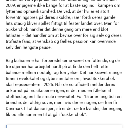
2009, er pigerne ikke bange for at kaste sig ind i kampen om
lytternes opmærksomhed. De ved, at der hviler et stort
forventningspres på deres skuldre, især fordi deres gamle
hits stadig bliver spillet flittigt til fester landet over. Men for
Sukkerchok handler det denne gang om mere end blot
hitlister – det handler om at bevise over for sig selv og deres
trofaste fans, at venskab og fælles passion kan overvinde
selv den længste pause.
Bag kulisserne har forberedelserne været omfattende, og de
tre stjerner har arbejdet hårdt på at finde den helt rette
balance mellem nostalgi og fornyelse. Det har krævet mange
timer i øvelokalet og dybe samtaler om, hvad Sukkerchok
skal repræsentere i 2026. Når de nu officielt melder deres
ankomst på musikscenen igen, er det med en følelse af
stolthed og en lille smule nervøsitet. For 15 år er lang tid i en
branche, der aldrig sover, men hvis der er nogen, der kan få
Danmark til at danse igen, så er det de tre kvinder, der engang
fik os alle sammen til at gå i “sukkerchok”.