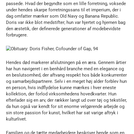
passede. Hvad der begyndte som en lille forretning, voksede
under hendes skarpe forretningssans til et imperium, der i
dag omfatter mærker som Old Navy og Banana Republic.
Doris var ikke blot medstifter; hun var hjertet og hjernen bag
den æstetik, der definerede generationer af modebevidste
forbrugere.
Hendes død markerer afslutningen på en æra. Gennem årtier
har hun navigeret i en benhård branche med en elegance og
en beslutsomhed, der aftvang respekt hos både konkurrenter
og samarbejdspartnere. Selv i en meget høj alder forblev hun
en person, hvis indflydelse kunne mærkes i hver eneste
kollektion, der forlod virksomhedens hovedkvarter. Hun
efterlader sig en arv, der rækker langt ud over tøj og tekstiler,
da hun også var kendt for sit enorme velgørende arbejde og
sin store passion for kunst, hvilket har sat varige aftryk i
kulturlivet.
Familien og de tætte medarbejdere beskriver hende som en