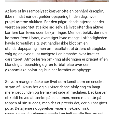
At leve et liv i rampelyset kræver ofte en benhård disciplin,
ikke mindst når det gælder opsparing til den dag, hvor
projektørerne slukkes. For den pågældende stjerne har det
været en prioritet at sikre sig selv, så livet efter den aktive
karriere kan leves uden bekymringer. Men det beløb, der nu er
kommet frem i lyset, overstiger hvad mange i offentligheden
havde forestillet sig. Det handler ikke blot om en
standardopsparing, men om resultatet af årtiers strategiske
valg og en evne til at navigere i en branche, hvor intet er
garanteret. Atmosfæren omkring afsløringen er præget af en
blanding af beundring og ren forbløffelse over den
økonomiske polstring, hun har formået at opbygge.
Selvom mange måske ser livet som kendt som en endeløs
strøm af luksus her og nu, viser denne afsløring en langt
mere jordbunden og fremsynet side af medaljen. Det kræver
et koldt hoved at tænke på pensionen, mens man står på
toppen af sin succes, men det er præcis det, der nu har givet
pote. Detaljerne i opgørelsen viser en økonomisk
rygdækning, der placerer hende i en helt særlig liga, og det