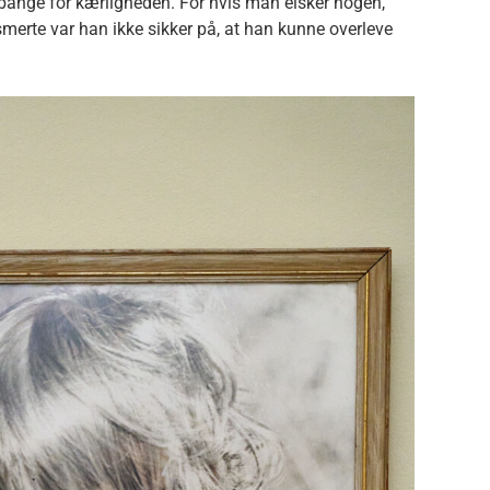
 bange for kærligheden. For hvis man elsker nogen,
merte var han ikke sikker på, at han kunne overleve