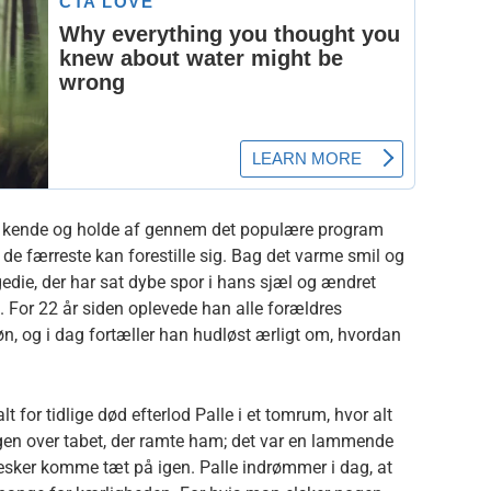
t kende og holde af gennem det populære program
e færreste kan forestille sig. Bag det varme smil og
edie, der har sat dybe spor i hans sjæl og ændret
d. For 22 år siden oplevede han alle forældres
øn, og i dag fortæller han hudløst ærligt om, hvordan
for tidlige død efterlod Palle i et tomrum, hvor alt
rgen over tabet, der ramte ham; det var en lammende
esker komme tæt på igen. Palle indrømmer i dag, at