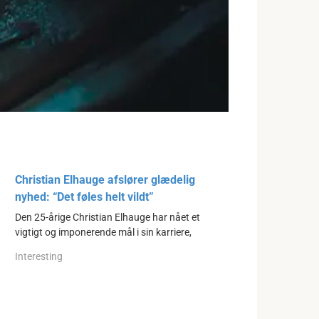
Christian Elhauge afslører glædelig
nyhed: “Det føles helt vildt”
Den 25-årige Christian Elhauge har nået et
vigtigt og imponerende mål i sin karriere,
Interesting