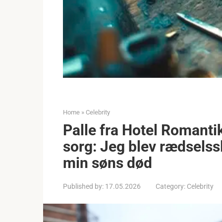
Home
»
Celebrity
Palle fra Hotel Romanti
sorg: Jeg blev rædselssl
min søns død
Published by:
17.05.2026
Category:
Celebrity