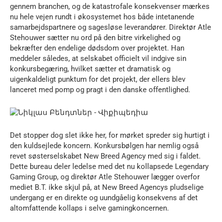
gennem branchen, og de katastrofale konsekvenser mærkes
nu hele vejen rundt i økosystemet hos både intetanende
samarbejdspartnere og sagesløse leverandører. Direktør Atle
Stehouwer sætter nu ord på den bitre virkelighed og
bekræfter den endelige dødsdom over projektet. Han
meddeler således, at selskabet officielt vil indgive sin
konkursbegæring, hvilket sætter et dramatisk og
uigenkaldeligt punktum for det projekt, der ellers blev
lanceret med pomp og pragt i den danske offentlighed.
Det stopper dog slet ikke her, for mørket spreder sig hurtigt i
den kuldsejlede koncern. Konkursbølgen har nemlig også
revet søsterselskabet New Breed Agency med sig i faldet.
Dette bureau deler ledelse med det nu kollapsede Legendary
Gaming Group, og direktør Atle Stehouwer lægger overfor
mediet B.T. ikke skjul på, at New Breed Agencys pludselige
undergang er en direkte og uundgåelig konsekvens af det
altomfattende kollaps i selve gamingkoncernen.