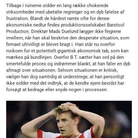
Tilbage i ruinerne sidder en lang række chokerede
virksomheder med ubetalte regninger og en dyb følelse af
frustration. Blandt de hårdest ramte ofre for denne
økonomiske nedtur findes produktionsselskabet Barstool
Production. Direktør Mads Duelund lægger ikke fingrene
imellem, når han skal beskrive den desperate situation, som
firmaet ufrivilligt er blevet bragt i. Han står nu overfor
risikoen for et potentielt gigantisk økonomisk tab, som kan
mærkes på bundlinjen. Overfor B.T. sætter han ord på den
smertefulde proces og indrømmer blankt, at han føler en dyb
afmagt over situationen. Selvom situationen er kritisk,
vælger han dog samtidig at understrege, at han personligt
ikke sidder med det indtryk, at de kendte ejere bevidst har
forsøgt at bedrage eller snyde nogen i processen.