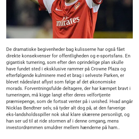
De dramatiske begivenheder bag kulisserne har også fået
direkte konsekvenser for offentligheden og e-sportsfans. En
gigantisk turnering, som efter den oprindelige plan skulle
have fundet sted i eksklusive rammer på Crowne Plaza og
efterfølgende kulminere med et brag i selveste Parken, er
blevet nådesløst aflyst som følge af det økonomiske
morads. Forventningsfulde deltagere, der har kæmpet bravt i
turneringen, må kigge langt efter deres velfortjente
præmiepenge, som de fortsat venter på i uvished. Hvad angår
Nicklas Bendtner selv, så tyder alt dog på, at den farverige
eks-landsholdsspiller nok skal klare skærene personligt, og
han ser ud til at ride stormen af i denne omgang, mens
investordrømmen smuldrer mellem hænderne på ham..