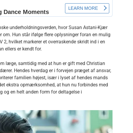
anske underholdningsverden, hvor Susan Astani-Kjær
r om. Hun står ifølge flere oplysninger foran en mulig
 2, hvilket markerer et overraskende skridt ind i en
n ellers er kendt for.
om læge, samtidig med at hun er gift med Christian
dærer. Hendes hverdag er i forvejen præget af ansvar,
rioriterer familien højest, især i lyset af hendes mands
det ekstra opmærksomhed, at hun nu forbindes med
g og en helt anden form for deltagelse i