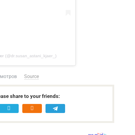
ær (@dr.susan_astani_kjaer_)
смотров
Source
ease share to your friends: