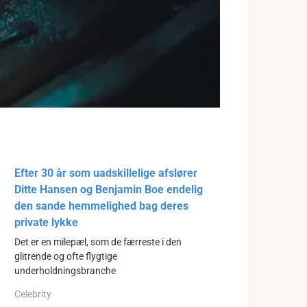
Efter 30 år som uadskillelige afslører
Ditte Hansen og Benjamin Boe endelig
den sande hemmelighed bag deres
private lykke
Det er en milepæl, som de færreste i den
glitrende og ofte flygtige
underholdningsbranche
Celebrity