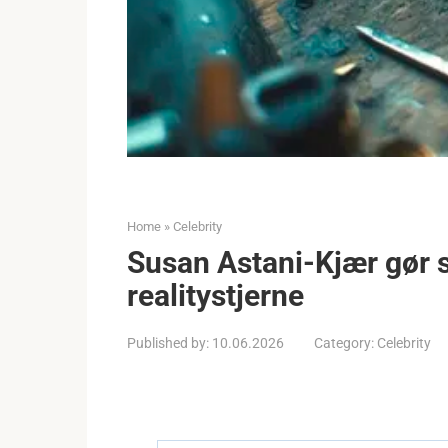
Home
»
Celebrity
Susan Astani-Kjær gør si
realitystjerne
Published by:
10.06.2026
Category:
Celebrity