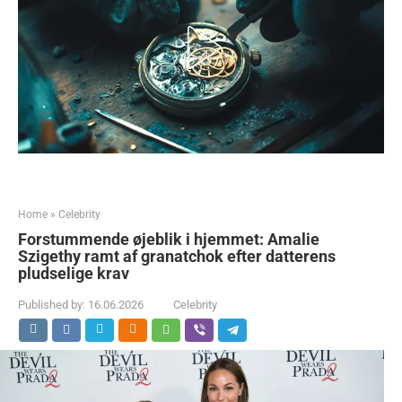
Home
»
Celebrity
Forstummende øjeblik i hjemmet: Amalie
Szigethy ramt af granatchok efter datterens
pludselige krav
Published by:
16.06.2026
Celebrity