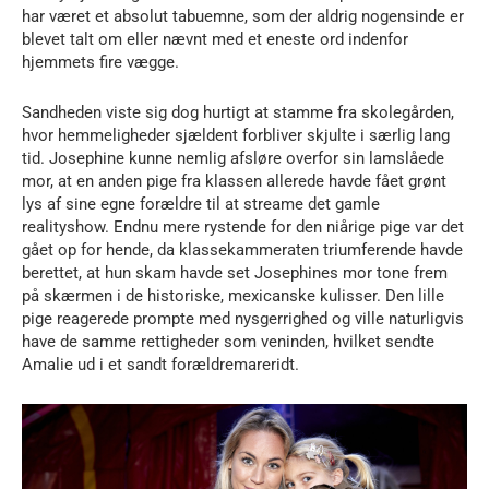
har været et absolut tabuemne, som der aldrig nogensinde er
blevet talt om eller nævnt med et eneste ord indenfor
hjemmets fire vægge.
Sandheden viste sig dog hurtigt at stamme fra skolegården,
hvor hemmeligheder sjældent forbliver skjulte i særlig lang
tid. Josephine kunne nemlig afsløre overfor sin lamslåede
mor, at en anden pige fra klassen allerede havde fået grønt
lys af sine egne forældre til at streame det gamle
realityshow. Endnu mere rystende for den niårige pige var det
gået op for hende, da klassekammeraten triumferende havde
berettet, at hun skam havde set Josephines mor tone frem
på skærmen i de historiske, mexicanske kulisser. Den lille
pige reagerede prompte med nysgerrighed og ville naturligvis
have de samme rettigheder som veninden, hvilket sendte
Amalie ud i et sandt forældremareridt.