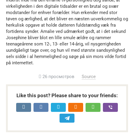
Inderst inde må den erfarne tv-personlighed dog sande, at
virkeligheden i den digitale tidsalder er en brutal og svær
modstander for enhver forælder. Hun erkender med stor
tøven og ærlighed, at det bliver en næsten uoverkommelig og
herkulisk opgave at holde datteren fuldstændig væk fra
fortidens synder. Amalie ved udmærket godt, at i det sekund
Josephine bliver blot en lille smule ældre og rammer
teenageårene som 12-, 13- eller 14-årig, vil nysgerrigheden
uundgåeligt tage over, og hun vil med største sandsynlighed
selv sidde i al hemmelighed og søge på sin mors vilde fortid
på internettet.
26 просмотров
Source
Like this post? Please share to your friends: