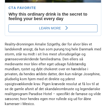
Reality-dronningen Amalie Szigethy, der for alvor blev et
landskendt ansigt, da hun som purung tog hele Danmark med
storm, står nu midt i sit livs mest uforudsigelige og
grænseoverskridende familiedrama. Den ellers så
medievante mor blev efter eget udsagn fuldstændig
mundlam, rystet og dybt chokeret over en hændelse i
privaten, da hendes ældste datter, den kun niårige Josephine,
pludselig kom hjem med et direkte og yderst
opsigtsvækkende krav. Pigen krævede resolut at få lov til at
se de gamle afsnit af det skandaleombruste og legendariske
realityprogram Paradise Hotel – specifikt de famøse og vilde
sæsoner, hvor hendes egen mor rullede sig ud for åbne
kameraer i Mexico.