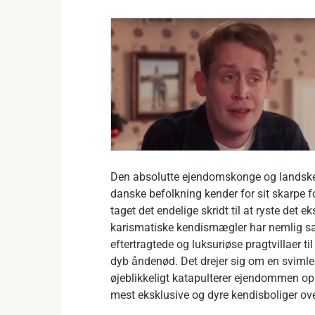
Den absolutte ejendomskonge og landske
danske befolkning kender for sit skarpe f
taget det endelige skridt til at ryste det 
karismatiske kendismægler har nemlig sa
eftertragtede og luksuriøse pragtvillaer til 
dyb åndenød. Det drejer sig om en svimlen
øjeblikkeligt katapulterer ejendommen op
mest eksklusive og dyre kendisboliger ov