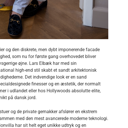
ier og den diskrete, men dybt imponerende facade
ghed, som nu for første gang overhovedet bliver
ysgerrige øjne. Lars Elbæk har med sin
tional high-end stil skabt et sandt arkitektonisk
fældighederne. Det indvendige look er en sand
ecialdesignede finesser og en æstetik, der normalt
er i udlandet eller hos Hollywoods absolutte elite,
nikt på dansk jord.
stuer og de private gemakker afslører en ekstrem
r sammen med den mest avancerede moderne teknologi.
nvilla har sit helt eget unikke udtryk og en