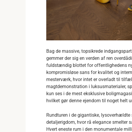
Bag de massive, topsikrede indgangspart
gemmer der sig en verden af ren overdådi
fuldstændig blottet for offentlighedens n
kompromisløse sans for kvalitet og interna
mesterværk, hvor intet er overladt til til
magtdemonstration i luksusmaterialer, sp
kun ses i de mest eksklusive boligmagasin
hvilket gør denne ejendom til noget helt u
Rundturen i de gigantiske, lysoverhældte 
detaljerigdom, hvor rå elegance smelte
Hvert eneste rum i den monumentale millio