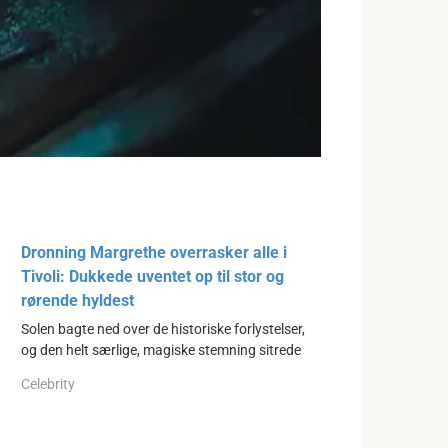
Dronning Margrethe overrasker alle i
Tivoli: Dukkede uventet op til stor og
rørende hyldest
Solen bagte ned over de historiske forlystelser,
og den helt særlige, magiske stemning sitrede
Celebrity