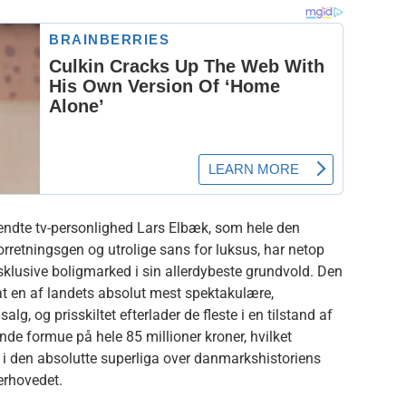
ndte tv-personlighed Lars Elbæk, som hele den
orretningsgen og utrolige sans for luksus, har netop
eksklusive boligmarked i sin allerdybeste grundvold. Den
t en af landets absolut mest spektakulære,
salg, og prisskiltet efterlader de fleste i en tilstand af
de formue på hele 85 millioner kroner, hvilket
 i den absolutte superliga over danmarkshistoriens
erhovedet.