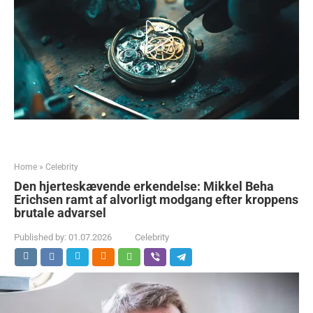
Home
»
Celebrity
Den hjerteskævende erkendelse: Mikkel Beha
Erichsen ramt af alvorligt modgang efter kroppens
brutale advarsel
Published by:
01.07.2026
Celebrity