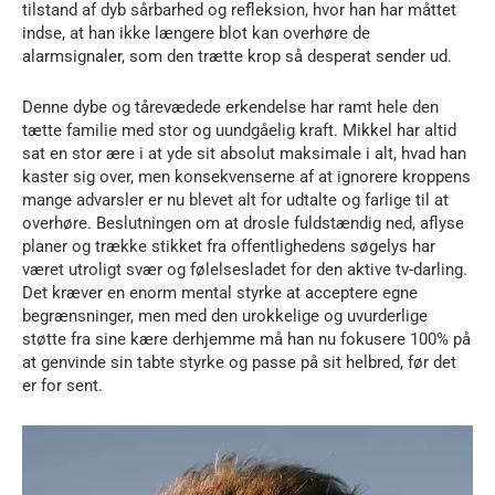
tilstand af dyb sårbarhed og refleksion, hvor han har måttet
indse, at han ikke længere blot kan overhøre de
alarmsignaler, som den trætte krop så desperat sender ud.
Denne dybe og tårevædede erkendelse har ramt hele den
tætte familie med stor og uundgåelig kraft. Mikkel har altid
sat en stor ære i at yde sit absolut maksimale i alt, hvad han
kaster sig over, men konsekvenserne af at ignorere kroppens
mange advarsler er nu blevet alt for udtalte og farlige til at
overhøre. Beslutningen om at drosle fuldstændig ned, aflyse
planer og trække stikket fra offentlighedens søgelys har
været utroligt svær og følelsesladet for den aktive tv-darling.
Det kræver en enorm mental styrke at acceptere egne
begrænsninger, men med den urokkelige og uvurderlige
støtte fra sine kære derhjemme må han nu fokusere 100% på
at genvinde sin tabte styrke og passe på sit helbred, før det
er for sent.