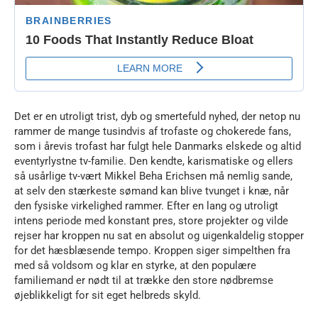
Det er en utroligt trist, dyb og smertefuld nyhed, der netop nu
rammer de mange tusindvis af trofaste og chokerede fans,
som i årevis trofast har fulgt hele Danmarks elskede og altid
eventyrlystne tv-familie. Den kendte, karismatiske og ellers
så usårlige tv-vært Mikkel Beha Erichsen må nemlig sande,
at selv den stærkeste sømand kan blive tvunget i knæ, når
den fysiske virkelighed rammer. Efter en lang og utroligt
intens periode med konstant pres, store projekter og vilde
rejser har kroppen nu sat en absolut og uigenkaldelig stopper
for det hæsblæsende tempo. Kroppen siger simpelthen fra
med så voldsom og klar en styrke, at den populære
familiemand er nødt til at trække den store nødbremse
øjeblikkeligt for sit eget helbreds skyld.