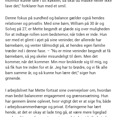
mormor kunne lave i sit køkken, så skal du måske heller ikke
lave det,” forklarer hun med et smil.
Denne fokus på sundhed og balance gælder også hendes
relationer og privatliv. Med sine børn, William på 30 år og
Solvej på 27, er Mette begyndt at glæde sig over muligheden
for at indtage rollen som bedstemor, når tiden er inde. Hun
ser med et glimt i øjet på sine veninder, der allerede har
børnebørn, og venter tålmodigt på, at hendes egen familie
træder ind i denne fase. – “Nu er mine veninder begyndt at få
børnebørn, så jeg skeler misundeligt til dem. Men det
kommer, når det kommer. Min mor brokkede sig til mig, og
så fik hun tre inden for et år. Jeg har to brødre, og vi fik alle
barn samme år, og så kunne hun lære det,” siger hun
grinende.
I arbejdslivet har Mette fortsat sine overvejelser om, hvordan
man bedst balancerer engagement og grænsesætning. Hun
har gennem årene oplevet, hvor vigtigt det er at sige fra, både
i arbejdssammenhænge og privat. Erfaringerne har lært
hende, at det er okay at lade ting gå, at være mere ligeglad