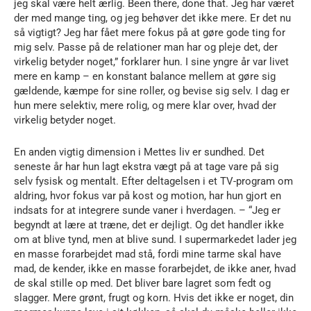
jeg skal være helt ærlig. Been there, done that. Jeg har været
der med mange ting, og jeg behøver det ikke mere. Er det nu
så vigtigt? Jeg har fået mere fokus på at gøre gode ting for
mig selv. Passe på de relationer man har og pleje det, der
virkelig betyder noget,” forklarer hun. I sine yngre år var livet
mere en kamp – en konstant balance mellem at gøre sig
gældende, kæmpe for sine roller, og bevise sig selv. I dag er
hun mere selektiv, mere rolig, og mere klar over, hvad der
virkelig betyder noget.
En anden vigtig dimension i Mettes liv er sundhed. Det
seneste år har hun lagt ekstra vægt på at tage vare på sig
selv fysisk og mentalt. Efter deltagelsen i et TV-program om
aldring, hvor fokus var på kost og motion, har hun gjort en
indsats for at integrere sunde vaner i hverdagen. – “Jeg er
begyndt at lære at træne, det er dejligt. Og det handler ikke
om at blive tynd, men at blive sund. I supermarkedet lader jeg
en masse forarbejdet mad stå, fordi mine tarme skal have
mad, de kender, ikke en masse forarbejdet, de ikke aner, hvad
de skal stille op med. Det bliver bare lagret som fedt og
slagger. Mere grønt, frugt og korn. Hvis det ikke er noget, din