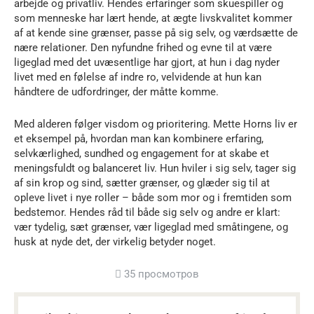
arbejde og privatliv. Hendes erfaringer som skuespiller og
som menneske har lært hende, at ægte livskvalitet kommer
af at kende sine grænser, passe på sig selv, og værdsætte de
nære relationer. Den nyfundne frihed og evne til at være
ligeglad med det uvæsentlige har gjort, at hun i dag nyder
livet med en følelse af indre ro, velvidende at hun kan
håndtere de udfordringer, der måtte komme.
Med alderen følger visdom og prioritering. Mette Horns liv er
et eksempel på, hvordan man kan kombinere erfaring,
selvkærlighed, sundhed og engagement for at skabe et
meningsfuldt og balanceret liv. Hun hviler i sig selv, tager sig
af sin krop og sind, sætter grænser, og glæder sig til at
opleve livet i nye roller – både som mor og i fremtiden som
bedstemor. Hendes råd til både sig selv og andre er klart:
vær tydelig, sæt grænser, vær ligeglad med småtingene, og
husk at nyde det, der virkelig betyder noget.
35 просмотров