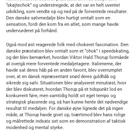
“skøjtechok” og understregede, at det var en helt uventet
udvikling, som vendte op og ned på de forventede resultater.
Den danske sølvmedalje blev hurtigt omtalt som en
sensation, fordi den kom fra en atlet, som mange havde
undervurderet på forhånd.
Også mod øst reagerede folk med chokeret fascination. Den
danske præstation blev omtalt som et “chok” i speedskating,
og der blev bemærket, hvordan Viktor Hald Thorup formåede
at overgå mere forventede medaljetagere. Italienerne, der
havde sat deres håb på en anden favorit, blev overrumplet
over, at en dansk repræsentant snød deres guldhåb og
sikrede sig sølv. Situationen blev analyseret minutiøst, hvor
der blev diskuteret, hvordan Thorup på et tidspunkt lod en
konkurrent føre, men samtidig holdt sit eget tempo og
strategisk placerede sig, så han kunne hente det nødvendige
resultat til medaljen. For danske øjne lignede det på ingen
måde, at Thorup havde givet op, tværtimod blev hans rolige
og målrettede indsats set som en demonstration af taktisk
modenhed og mental styrke.