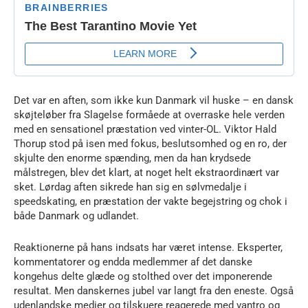
Det var en aften, som ikke kun Danmark vil huske – en dansk
skøjteløber fra Slagelse formåede at overraske hele verden
med en sensationel præstation ved vinter-OL. Viktor Hald
Thorup stod på isen med fokus, beslutsomhed og en ro, der
skjulte den enorme spænding, men da han krydsede
målstregen, blev det klart, at noget helt ekstraordinært var
sket. Lørdag aften sikrede han sig en sølvmedalje i
speedskating, en præstation der vakte begejstring og chok i
både Danmark og udlandet.
Reaktionerne på hans indsats har været intense. Eksperter,
kommentatorer og endda medlemmer af det danske
kongehus delte glæde og stolthed over det imponerende
resultat. Men danskernes jubel var langt fra den eneste. Også
udenlandske medier og tilskuere reagerede med vantro og