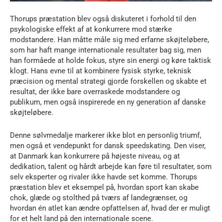
Thorups præstation blev også diskuteret i forhold til den
psykologiske effekt af at konkurrere mod stærke
modstandere. Han måtte måle sig med erfarne skøjteløbere,
som har haft mange internationale resultater bag sig, men
han formåede at holde fokus, styre sin energi og køre taktisk
klogt. Hans evne til at kombinere fysisk styrke, teknisk
præcision og mental strategi gjorde forskellen og skabte et
resultat, der ikke bare overraskede modstandere og
publikum, men også inspirerede en ny generation af danske
skøjteløbere.
Denne sølvmedalje markerer ikke blot en personlig triumf,
men også et vendepunkt for dansk speedskating. Den viser,
at Danmark kan konkurrere på højeste niveau, og at
dedikation, talent og hårdt arbejde kan føre til resultater, som
selv eksperter og rivaler ikke havde set komme. Thorups
præstation blev et eksempel på, hvordan sport kan skabe
chok, glæde og stolthed på tværs af landegrænser, og
hvordan én atlet kan ændre opfattelsen af, hvad der er muligt
for et helt land på den internationale scene.