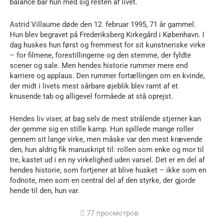
balance bar hun med sig resten af livet.
Astrid Villaume døde den 12. februar 1995, 71 år gammel.
Hun blev begravet på Frederiksberg Kirkegård i København. I
dag huskes hun først og fremmest for sit kunstneriske virke
– for filmene, forestillingerne og den stemme, der fyldte
scener og sale. Men hendes historie rummer mere end
karriere og applaus. Den rummer fortællingen om en kvinde,
der midt i livets mest sårbare øjeblik blev ramt af et
knusende tab og alligevel formåede at stå oprejst.
Hendes liv viser, at bag selv de mest strålende stjerner kan
der gemme sig en stille kamp. Hun spillede mange roller
gennem sit lange virke, men måske var den mest krævende
den, hun aldrig fik manuskript til: rollen som enke og mor til
tre, kastet ud i en ny virkelighed uden varsel. Det er en del af
hendes historie, som fortjener at blive husket – ikke som en
fodnote, men som en central del af den styrke, der gjorde
hende til den, hun var.
77 просмотров