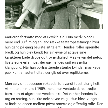
Karrieren fortsatte med at udvikle sig. Hun medvirkede i
mere end 30 film og en lang række teateropsætninger, hvor
hun gang på gang beviste sit talent. Hendes roller spændte
bredt, og hun blev kendt for sin evne til at give sine
karakterer både dybde og troværdighed. Måske var det netop
livets egne erfaringer, der gav hendes spil en særlig
klangbund. Når hun portrætterede stærke kvinder, mærkede
publikum en autenticitet, der gik ud over replikkerne.
Men selv om succesen voksede, forsvandt tabet aldrig helt.
At miste sin mand i 1959, mens hun ventede deres tredje
barn, blev et afgørende vendepunkt. Det var her, hendes liv
tog en retning, hun ikke selv havde valgt. Hun blev tvunget til
at finde balancen mellem privat smerte og offentlig rolle. Den