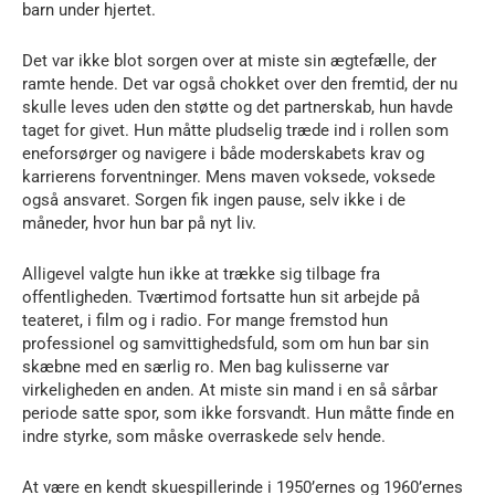
barn under hjertet.
Det var ikke blot sorgen over at miste sin ægtefælle, der
ramte hende. Det var også chokket over den fremtid, der nu
skulle leves uden den støtte og det partnerskab, hun havde
taget for givet. Hun måtte pludselig træde ind i rollen som
eneforsørger og navigere i både moderskabets krav og
karrierens forventninger. Mens maven voksede, voksede
også ansvaret. Sorgen fik ingen pause, selv ikke i de
måneder, hvor hun bar på nyt liv.
Alligevel valgte hun ikke at trække sig tilbage fra
offentligheden. Tværtimod fortsatte hun sit arbejde på
teateret, i film og i radio. For mange fremstod hun
professionel og samvittighedsfuld, som om hun bar sin
skæbne med en særlig ro. Men bag kulisserne var
virkeligheden en anden. At miste sin mand i en så sårbar
periode satte spor, som ikke forsvandt. Hun måtte finde en
indre styrke, som måske overraskede selv hende.
At være en kendt skuespillerinde i 1950’ernes og 1960’ernes