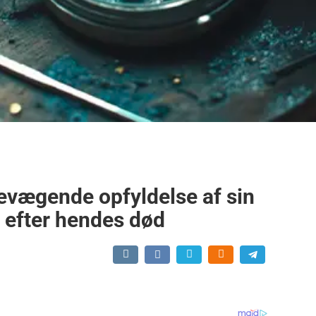
evægende opfyldelse af sin
 efter hendes død