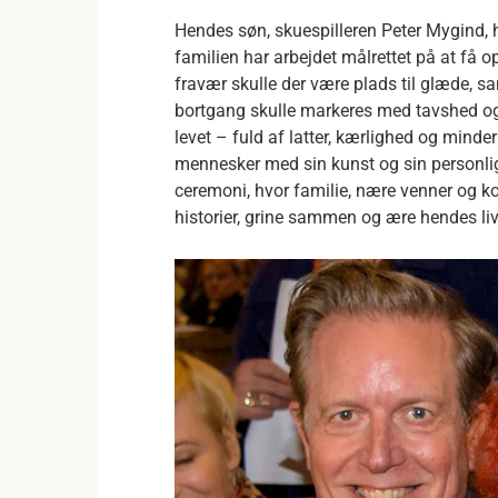
Hendes søn, skuespilleren Peter Mygind, 
familien har arbejdet målrettet på at få o
fravær skulle der være plads til glæde, 
bortgang skulle markeres med tavshed og 
levet – fuld af latter, kærlighed og minde
mennesker med sin kunst og sin personligh
ceremoni, hvor familie, nære venner og ko
historier, grine sammen og ære hendes li