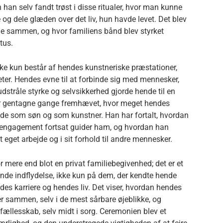
 han selv fandt trøst i disse ritualer, hvor man kunne
og dele glæden over det liv, hun havde levet. Det blev
de sammen, og hvor familiens bånd blev styrket
tus.
ikke kun består af hendes kunstneriske præstationer,
er. Hendes evne til at forbinde sig med mennesker,
stråle styrke og selvsikkerhed gjorde hende til en
har gentagne gange fremhævet, hvor meget hendes
både som søn og som kunstner. Han har fortalt, hvordan
engagement fortsat guider ham, og hvordan han
t eget arbejde og i sit forhold til andre mennesker.
r mere end blot en privat familiebegivenhed; det er et
de indflydelse, ikke kun på dem, der kendte hende
des karriere og hendes liv. Det viser, hvordan hendes
 sammen, selv i de mest sårbare øjeblikke, og
fællesskab, selv midt i sorg. Ceremonien blev et