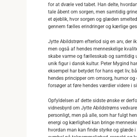
for at dvæle ved tabet. Han delte, hvordan
tale åbent om sorgen, men samtidig grine 
et øjeblik, hvor sorgen og glæden smelte
gennem fælles erindringer og kærlige ges
Jytte Abildstrøm efterlod sig en arv, der 
men også af hendes menneskelige kvalitet
skabe varme og fællesskab og samtidig ud
unik figur i dansk kultur. Peter Mygind 
eksempel har betydet for hans eget liv, 
hendes principper om omsorg, humor og 
forsøger at føre hendes værdier videre i si
Opfyldelsen af dette sidste ønske er derfo
vidnesbyrd om Jytte Abildstrøms vedvaren
personligt, men på alle, som har fulgt hen
energi og kærlighed kan bringe mennesker
hvordan man kan finde styrke og glæde i 