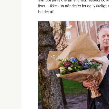
symbol på taknemmelighed, respekt og kær
livet – ikke kun når det er let og lykke
holder af.