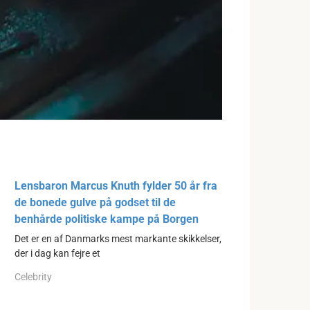
Lensbaron Marcus Knuth fylder 50 år fra
de bonede gulve på godset til de
benhårde politiske kampe på Borgen
Det er en af Danmarks mest markante skikkelser,
der i dag kan fejre et
Celebrity