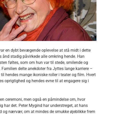
var en dybt bevægende oplevelse at stå midt i dette
 ånd stadig påvirkede alle omkring hende. Han
næsten føltes, som om hun var til stede, smilende og
Familien delte anekdoter fra Jyttes lange karriere –
il hendes mange ikoniske roller i teater og film. Hvert
 oprigtighed og hendes evne til at engagere sig i
n en ceremoni, men også en påmindelse om, hvor
dig har det. Peter Mygind har understreget, at hans
d og nærvær, om at mindes de smukke øjeblikke frem