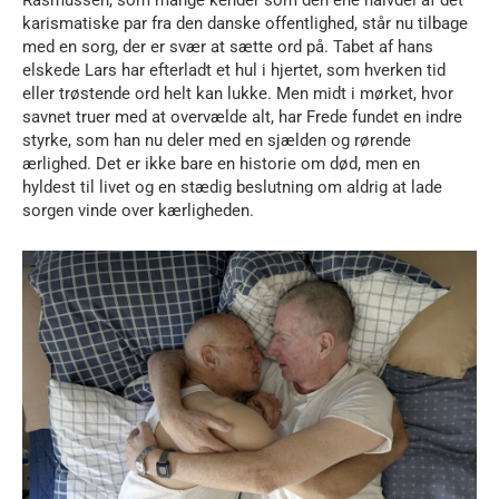
Rasmussen, som mange kender som den ene halvdel af det
karismatiske par fra den danske offentlighed, står nu tilbage
med en sorg, der er svær at sætte ord på. Tabet af hans
elskede Lars har efterladt et hul i hjertet, som hverken tid
eller trøstende ord helt kan lukke. Men midt i mørket, hvor
savnet truer med at overvælde alt, har Frede fundet en indre
styrke, som han nu deler med en sjælden og rørende
ærlighed. Det er ikke bare en historie om død, men en
hyldest til livet og en stædig beslutning om aldrig at lade
sorgen vinde over kærligheden.