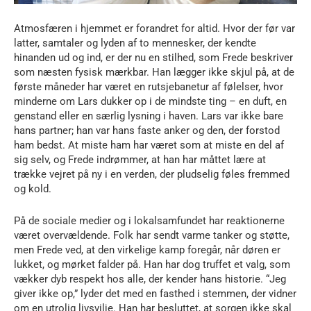
Atmosfæren i hjemmet er forandret for altid. Hvor der før var
latter, samtaler og lyden af to mennesker, der kendte
hinanden ud og ind, er der nu en stilhed, som Frede beskriver
som næsten fysisk mærkbar. Han lægger ikke skjul på, at de
første måneder har været en rutsjebanetur af følelser, hvor
minderne om Lars dukker op i de mindste ting – en duft, en
genstand eller en særlig lysning i haven. Lars var ikke bare
hans partner; han var hans faste anker og den, der forstod
ham bedst. At miste ham har været som at miste en del af
sig selv, og Frede indrømmer, at han har måttet lære at
trække vejret på ny i en verden, der pludselig føles fremmed
og kold.
På de sociale medier og i lokalsamfundet har reaktionerne
været overvældende. Folk har sendt varme tanker og støtte,
men Frede ved, at den virkelige kamp foregår, når døren er
lukket, og mørket falder på. Han har dog truffet et valg, som
vækker dyb respekt hos alle, der kender hans historie. “Jeg
giver ikke op,” lyder det med en fasthed i stemmen, der vidner
om en utrolig livsvilje. Han har besluttet, at sorgen ikke skal