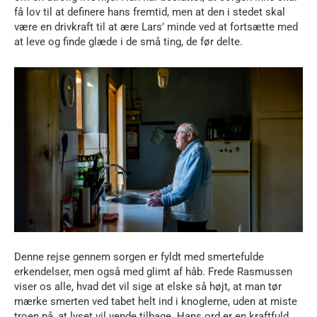
få lov til at definere hans fremtid, men at den i stedet skal
være en drivkraft til at ære Lars’ minde ved at fortsætte med
at leve og finde glæde i de små ting, de før delte.
Denne rejse gennem sorgen er fyldt med smertefulde
erkendelser, men også med glimt af håb. Frede Rasmussen
viser os alle, hvad det vil sige at elske så højt, at man tør
mærke smerten ved tabet helt ind i knoglerne, uden at miste
troen på, at lyset vil vende tilbage. Hans ord er en kraftfuld