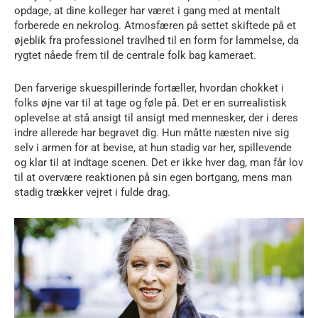
opdage, at dine kolleger har været i gang med at mentalt
forberede en nekrolog. Atmosfæren på settet skiftede på et
øjeblik fra professionel travlhed til en form for lammelse, da
rygtet nåede frem til de centrale folk bag kameraet.
Den farverige skuespillerinde fortæller, hvordan chokket i
folks øjne var til at tage og føle på. Det er en surrealistisk
oplevelse at stå ansigt til ansigt med mennesker, der i deres
indre allerede har begravet dig. Hun måtte næsten nive sig
selv i armen for at bevise, at hun stadig var her, spillevende
og klar til at indtage scenen. Det er ikke hver dag, man får lov
til at overvære reaktionen på sin egen bortgang, mens man
stadig trækker vejret i fulde drag.