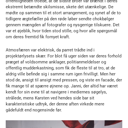
offentligheden troede, at de sidste broer var brændt i deres
ekstremt betændte skilsmisse, skete det utænkelige. De
mødte op sammen til et stort arrangement, og synet af de to
tidligere ægtefæller på den røde løber sendte chokbølger
gennem mængden af fotografer og nysgerrige tilskuere. Det
var et øjeblik, hvor tiden stod stille, og hvor alle spørgsmål
om deres fremtid fik fornyet kraft.
Atmosfæren var elektrisk, da parret trådte ind i
projektørlysets skær. For blot få uger siden var deres forhold
præget af voldsomme anklager, politianmeldelser og
offentlig mudderkastning, som fik de fleste til at tro, at de
aldrig ville befinde sig i samme rum igen frivilligt. Men her
stod de, ansigt til ansigt med pressen, og viste en facade, der
fik mange til at spærre øjnene op. Janni, der altid har været
kendt for sin evne til at navigere i mediernes søgelys,
strålede, mens Karsten ved hendes side bar sit
karakteristiske udtryk, der denne aften virkede mere
gådefuldt end nogensinde før.