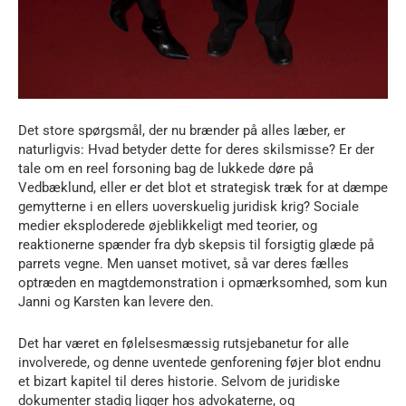
Det store spørgsmål, der nu brænder på alles læber, er
naturligvis: Hvad betyder dette for deres skilsmisse? Er der
tale om en reel forsoning bag de lukkede døre på
Vedbæklund, eller er det blot et strategisk træk for at dæmpe
gemytterne i en ellers uoverskuelig juridisk krig? Sociale
medier eksploderede øjeblikkeligt med teorier, og
reaktionerne spænder fra dyb skepsis til forsigtig glæde på
parrets vegne. Men uanset motivet, så var deres fælles
optræden en magtdemonstration i opmærksomhed, som kun
Janni og Karsten kan levere den.
Det har været en følelsesmæssig rutsjebanetur for alle
involverede, og denne uventede genforening føjer blot endnu
et bizart kapitel til deres historie. Selvom de juridiske
dokumenter stadig ligger hos advokaterne, og