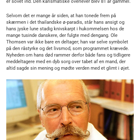
er sovet ind. Den karismatiske overlever blev 81 år gammel.
Selvom det er mange år siden, at han tonede frem på
skærmen i det thailandske ø-paradis, står hans ansigt og
hans jyske lune stadig knivskarpt i hukommelsen hos de
mange tusinde danskere, der fulgte med dengang. Ole
Thomsen var ikke bare en deltager; han var selve symbolet
på den råstyrke og det livsmod, som programmet krævede.
Nyheden om hans død rammer derfor både fans og tidligere
meddeltagere med en dyb sorg over tabet af en mand, der
altid sagde sin mening og mødte verden med et glimt i øjet.