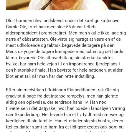
Ole Thomsen blev landskendt under det kærlige kælenavn
Gamle Ole, fordi han med sine 55 år var feltets
alderspræsident i premiereåret. Men man skulle ikke lade sig
narre af dåbsattesten. Ole viste sig hurtigt at være en af de
mest udholdende og taktisk begavede deltagere på øen.
Mens de yngre deltagere kæmpede med sulten og det hårde
klima, bevarede Ole sit overblik og sin stærke karakter,
hvilket bar ham hele vejen til en imponerende fjerdeplads i
den historiske finale. Han beviste for hele nationen, at alder
blot er et tal, når man har den rette indstilling.
Efter sin medvirken i Robinson Ekspeditionen trak Ole sig
gradvist tilbage fra det intense rampelys, men han glemte
aldrig den oplevelse, der ændrede hans liv. Han nød
tilværelsen i det østjyske, hvor han boede i landsbyen Virring
nær Skanderborg. Her levede han et liv fyldt med nærvær og
kærlighed til sin familie. Han efterlader sig sin hustru, deres
fælles datter samt to børn fra et tidligere ægteskab, som nu