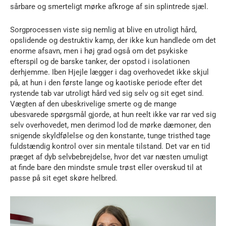
sårbare og smerteligt mørke afkroge af sin splintrede sjæl.
Sorgprocessen viste sig nemlig at blive en utroligt hård,
opslidende og destruktiv kamp, der ikke kun handlede om det
enorme afsavn, men i høj grad også om det psykiske
efterspil og de barske tanker, der opstod i isolationen
derhjemme. Iben Hjejle lægger i dag overhovedet ikke skjul
på, at hun i den første lange og kaotiske periode efter det
rystende tab var utroligt hård ved sig selv og sit eget sind.
Vægten af den ubeskrivelige smerte og de mange
ubesvarede spørgsmål gjorde, at hun reelt ikke var rar ved sig
selv overhovedet, men derimod lod de mørke dæmoner, den
snigende skyldfølelse og den konstante, tunge tristhed tage
fuldstændig kontrol over sin mentale tilstand. Det var en tid
præget af dyb selvbebrejdelse, hvor det var næsten umuligt
at finde bare den mindste smule trøst eller overskud til at
passe på sit eget skøre helbred.