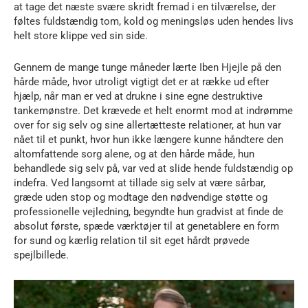
at tage det næste svære skridt fremad i en tilværelse, der
føltes fuldstændig tom, kold og meningsløs uden hendes livs
helt store klippe ved sin side.
Gennem de mange tunge måneder lærte Iben Hjejle på den
hårde måde, hvor utroligt vigtigt det er at række ud efter
hjælp, når man er ved at drukne i sine egne destruktive
tankemønstre. Det krævede et helt enormt mod at indrømme
over for sig selv og sine allertætteste relationer, at hun var
nået til et punkt, hvor hun ikke længere kunne håndtere den
altomfattende sorg alene, og at den hårde måde, hun
behandlede sig selv på, var ved at slide hende fuldstændig op
indefra. Ved langsomt at tillade sig selv at være sårbar,
græde uden stop og modtage den nødvendige støtte og
professionelle vejledning, begyndte hun gradvist at finde de
absolut første, spæde værktøjer til at genetablere en form
for sund og kærlig relation til sit eget hårdt prøvede
spejlbillede.