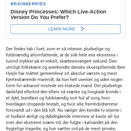
Der findes tab i livet, som er så intense, pludselige og
fuldstændig altomfattende, at de slår hele ens eksistens i
tusind stykker på et enkelt, skæbnesvangert sekund. Den
utroligt folkekære og anerkendte danske skuespillerinde Iben
Hjejle har måttet gennemleve sit absolut værste og mest
hjerteskærende mareridt, da hun helt uventet og uden nogen
form for advarsel mistede sin elskede mand. Det pludselige
dødsfald efterlod den ellers så stærke og livsglade kvinde i
et dybt, bundløst og fuldstændig sort hul af sorg, hvor
hverdagen stoppede brutalt, og hvor alle fremtidsdrømme
forsvandt ud i den blå luft. Nu vælger den kendte tv-stjerne i
et hudløst ærligt og dybdegående interview at kaste alt lys
over den ekstremt svære tid, der fulgte i kølvandet på den
frygtelige tragedie, og hun sætter ord på de mest private,