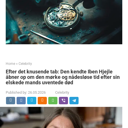
Home
»
Celebrity
Efter det knusende tab: Den kendte Iben Hjejle
åbner op om den mørke og nådesløse tid efter sin
elskede mands uventede død
Published by:
26.05.2026
Celebrity