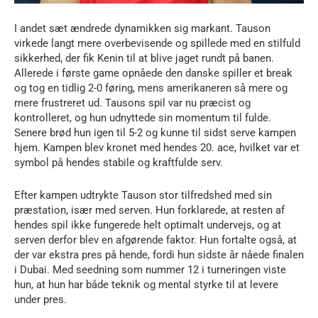
I andet sæt ændrede dynamikken sig markant. Tauson
virkede langt mere overbevisende og spillede med en stilfuld
sikkerhed, der fik Kenin til at blive jaget rundt på banen.
Allerede i første game opnåede den danske spiller et break
og tog en tidlig 2-0 føring, mens amerikaneren så mere og
mere frustreret ud. Tausons spil var nu præcist og
kontrolleret, og hun udnyttede sin momentum til fulde.
Senere brød hun igen til 5-2 og kunne til sidst serve kampen
hjem. Kampen blev kronet med hendes 20. ace, hvilket var et
symbol på hendes stabile og kraftfulde serv.
Efter kampen udtrykte Tauson stor tilfredshed med sin
præstation, især med serven. Hun forklarede, at resten af
hendes spil ikke fungerede helt optimalt undervejs, og at
serven derfor blev en afgørende faktor. Hun fortalte også, at
der var ekstra pres på hende, fordi hun sidste år nåede finalen
i Dubai. Med seedning som nummer 12 i turneringen viste
hun, at hun har både teknik og mental styrke til at levere
under pres.