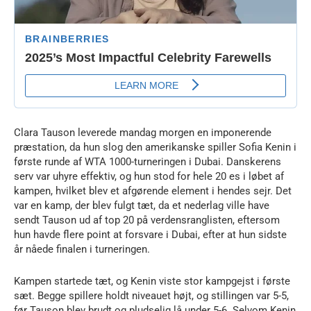
Clara Tauson leverede mandag morgen en imponerende
præstation, da hun slog den amerikanske spiller Sofia Kenin i
første runde af WTA 1000-turneringen i Dubai. Danskerens
serv var uhyre effektiv, og hun stod for hele 20 es i løbet af
kampen, hvilket blev et afgørende element i hendes sejr. Det
var en kamp, der blev fulgt tæt, da et nederlag ville have
sendt Tauson ud af top 20 på verdensranglisten, eftersom
hun havde flere point at forsvare i Dubai, efter at hun sidste
år nåede finalen i turneringen.
Kampen startede tæt, og Kenin viste stor kampgejst i første
sæt. Begge spillere holdt niveauet højt, og stillingen var 5-5,
før Tauson blev brudt og pludselig lå under 5-6. Selvom Kenin