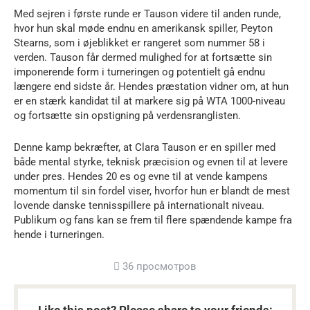
Med sejren i første runde er Tauson videre til anden runde,
hvor hun skal møde endnu en amerikansk spiller, Peyton
Stearns, som i øjeblikket er rangeret som nummer 58 i
verden. Tauson får dermed mulighed for at fortsætte sin
imponerende form i turneringen og potentielt gå endnu
længere end sidste år. Hendes præstation vidner om, at hun
er en stærk kandidat til at markere sig på WTA 1000-niveau
og fortsætte sin opstigning på verdensranglisten.
Denne kamp bekræfter, at Clara Tauson er en spiller med
både mental styrke, teknisk præcision og evnen til at levere
under pres. Hendes 20 es og evne til at vende kampens
momentum til sin fordel viser, hvorfor hun er blandt de mest
lovende danske tennisspillere på internationalt niveau.
Publikum og fans kan se frem til flere spændende kampe fra
hende i turneringen.
36 просмотров
Like this post? Please share to your friends: