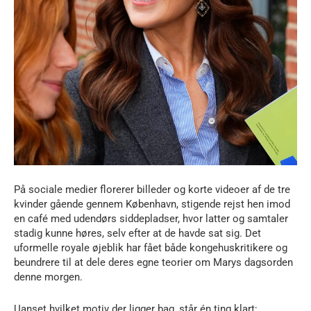
På sociale medier florerer billeder og korte videoer af de tre
kvinder gående gennem København, stigende rejst hen imod
en café med udendørs siddepladser, hvor latter og samtaler
stadig kunne høres, selv efter at de havde sat sig. Det
uformelle royale øjeblik har fået både kongehuskritikere og
beundrere til at dele deres egne teorier om Marys dagsorden
denne morgen.
Uanset hvilket motiv der ligger bag, står én ting klart: