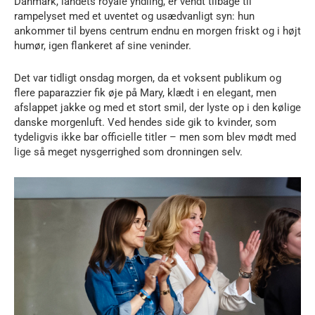
Danmark, landets royale yndling, er vendt tilbage til
rampelyset med et uventet og usædvanligt syn: hun
ankommer til byens centrum endnu en morgen friskt og i højt
humør, igen flankeret af sine veninder.
Det var tidligt onsdag morgen, da et voksent publikum og
flere paparazzier fik øje på Mary, klædt i en elegant, men
afslappet jakke og med et stort smil, der lyste op i den kølige
danske morgenluft. Ved hendes side gik to kvinder, som
tydeligvis ikke bar officielle titler – men som blev mødt med
lige så meget nysgerrighed som dronningen selv.