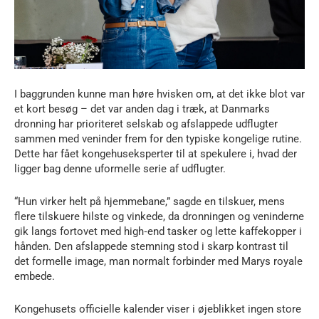
I baggrunden kunne man høre hvisken om, at det ikke blot var
et kort besøg – det var anden dag i træk, at Danmarks
dronning har prioriteret selskab og afslappede udflugter
sammen med veninder frem for den typiske kongelige rutine.
Dette har fået kongehuseksperter til at spekulere i, hvad der
ligger bag denne uformelle serie af udflugter.
“Hun virker helt på hjemmebane,” sagde en tilskuer, mens
flere tilskuere hilste og vinkede, da dronningen og veninderne
gik langs fortovet med high‑end tasker og lette kaffekopper i
hånden. Den afslappede stemning stod i skarp kontrast til
det formelle image, man normalt forbinder med Marys royale
embede.
Kongehusets officielle kalender viser i øjeblikket ingen store