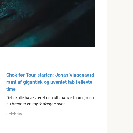
Chok før Tour-starten: Jonas Vingegaard
ramt af gigantisk og uventet tab i ellevte
time
Det skulle have været den ultimative triumf, men
nu hænger en mørk skygge over
Celebrity