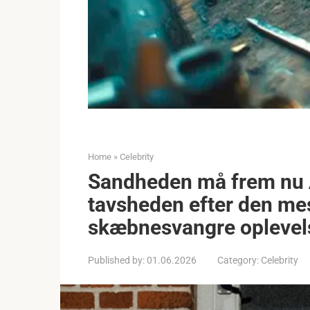
Home
»
Celebrity
Sandheden må frem nu 
tavsheden efter den mes
skæbnesvangre oplevels
Published by:
01.06.2026
Category:
Celebrity