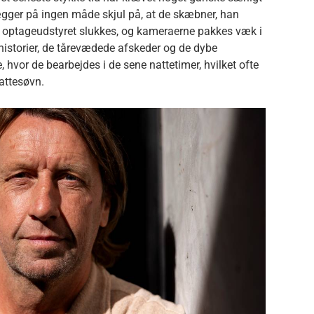
lægger på ingen måde skjul på, at de skæbner, han
år optageudstyret slukkes, og kameraerne pakkes væk i
istorier, de tårevædede afskeder og de dybe
 hvor de bearbejdes i de sene nattetimer, hvilket ofte
attesøvn.