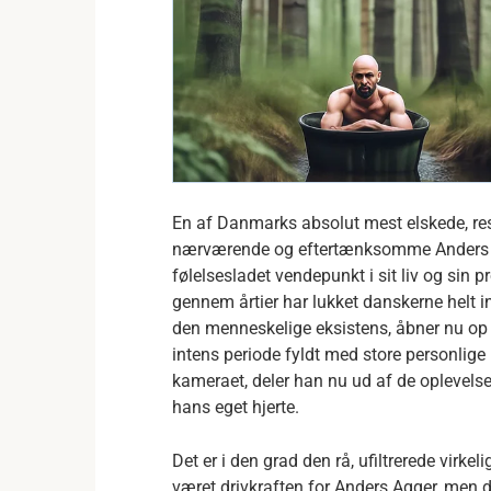
En af Danmarks absolut mest elskede, res
nærværende og eftertænksomme Anders Ag
følelsesladet vendepunkt i sit liv og sin p
gennem årtier har lukket danskerne helt i
den menneskelige eksistens, åbner nu op fo
intens periode fyldt med store personlig
kameraet, deler han nu ud af de oplevelser
hans eget hjerte.
Det er i den grad den rå, ufiltrerede virk
været drivkraften for Anders Agger, men d