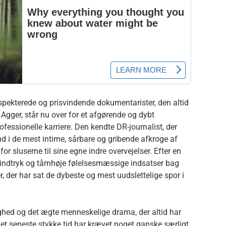
pekterede og prisvindende dokumentarister, den altid
ger, står nu over for et afgørende og dybt
rofessionelle karriere. Den kendte DR-journalist, der
nd i de mest intime, sårbare og gribende afkroge af
r sluserne til sine egne indre overvejelser. Efter en
e indtryk og tårnhøje følelsesmæssige indsatser bag
, der har sat de dybeste og mest uudslettelige spor i
elighed og det ægte menneskelige drama, der altid har
et seneste stykke tid har krævet noget ganske særligt