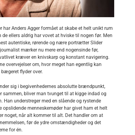
har Anders Agger formået at skabe et helt unikt rum
om de ellers aldrig har vovet at hviske til nogen før. Men
 mest autentiske, rørende og nære portrætter Slider
journalist mærker nu mere end nogensinde før,
atlivet kræver en knivskarp og konstant navigering.
terne overvejelser om, hvor meget han egentlig kan
ør bægeret flyder over.
der sig i begivenhedernes absolutte brændpunkt,
r sammen, bliver man tvunget til at kigge indad og
lsen. Han understreger med en slående og rystende
de opslidende menneskemøder har givet ham et helt
er noget, når alt kommer til alt. Det handler om at
ornemmelsen, før de ydre omstændigheder og det
rne for én.