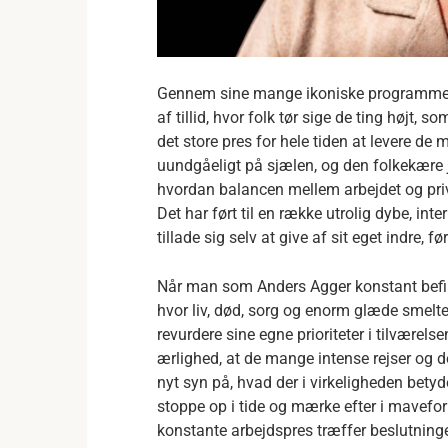
Gennem sine mange ikoniske programmer 
af tillid, hvor folk tør sige de ting højt, s
det store pres for hele tiden at levere de
uundgåeligt på sjælen, og den folkekære 
hvordan balancen mellem arbejdet og priv
Det har ført til en række utrolig dybe, in
tillade sig selv at give af sit eget indre, f
Når man som Anders Agger konstant befin
hvor liv, død, sorg og enorm glæde smelte
revurdere sine egne prioriteter i tilvære
ærlighed, at de mange intense rejser og 
nyt syn på, hvad der i virkeligheden betyd
stoppe op i tide og mærke efter i mavef
konstante arbejdspres træffer beslutninge