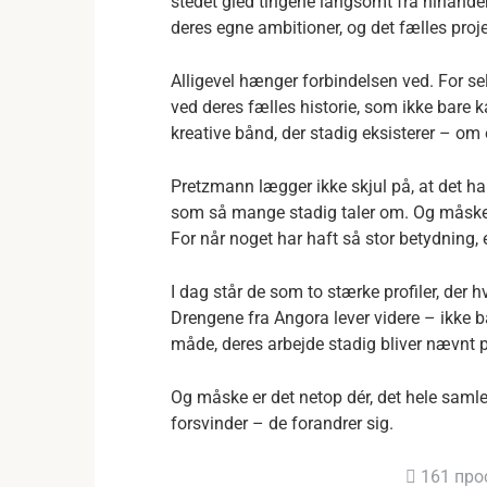
stedet gled tingene langsomt fra hinand
deres egne ambitioner, og det fælles projek
Alligevel hænger forbindelsen ved. For se
ved deres fælles historie, som ikke bare k
kreative bånd, der stadig eksisterer – om
Pretzmann lægger ikke skjul på, at det ha
som så mange stadig taler om. Og måske e
For når noget har haft så stor betydning, 
I dag står de som to stærke profiler, der 
Drengene fra Angora lever videre – ikke 
måde, deres arbejde stadig bliver nævnt 
Og måske er det netop dér, det hele samler 
forsvinder – de forandrer sig.
161 про