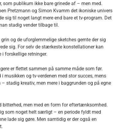
ar, som publikum ikke bare grinede af – men med.
en Pretzmann og Simon Kvamm det ikoniske univers
de sig til noget langt mere end bare et tv-program. Det
man stadig vender tilbage til.
 grin og de uforglemmelige sketches gemte der sig
e sig. For selv de stærkeste konstellationer kan
i forskellige retninger.
 længere er flettet sammen på samme måde som før.
 i musikken og tv-verdenen med stor succes, mens
 – stadig kreativ, men mere i baggrunden og på egne
ed bitterhed, men med en form for eftertænksomhed.
g som noget helt særligt – en periode fyldt med
unne lade sig gøre. Men samtidig er der også en
t.