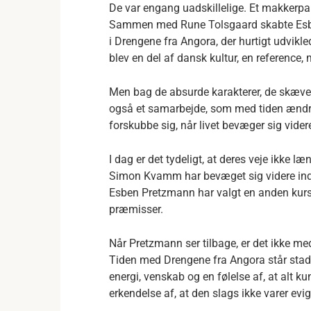
De var engang uadskillelige. Et makkerp
Sammen med Rune Tolsgaard skabte Esb
i Drengene fra Angora, der hurtigt udvikle
blev en del af dansk kultur, en reference, 
Men bag de absurde karakterer, de skæve
også et samarbejde, som med tiden ændred
forskubbe sig, når livet bevæger sig videre 
I dag er det tydeligt, at deres veje ikke
Simon Kvamm har bevæget sig videre ind
Esben Pretzmann har valgt en anden kurs
præmisser.
Når Pretzmann ser tilbage, er det ikke m
Tiden med Drengene fra Angora står stadi
energi, venskab og en følelse af, at alt k
erkendelse af, at den slags ikke varer evig