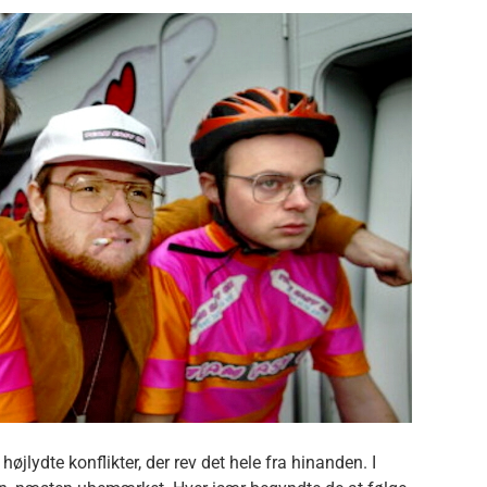
øjlydte konflikter, der rev det hele fra hinanden. I