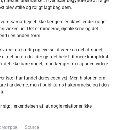
en, næsten ubemærket. Hver især begyndte de at følge
t blev stille og roligt lagt bag dem.
lvom samarbejdet ikke længere er aktivt, er der noget
an viskes ud. Det er minderne, øjeblikkene og det
 end i en anden form.
r været en særlig oplevelse at være en del af noget,
r det netop dét, der gør det hele lidt mere komplekst.
er det ikke bare noget, man lægger fra sig uden videre.
hver især har fundet deres egen vej. Men historien om
bare i arkiverne, men i publikums hukommelse og i den
på.
sig: i erkendelsen af, at nogle relationer ikke
смотров
Source