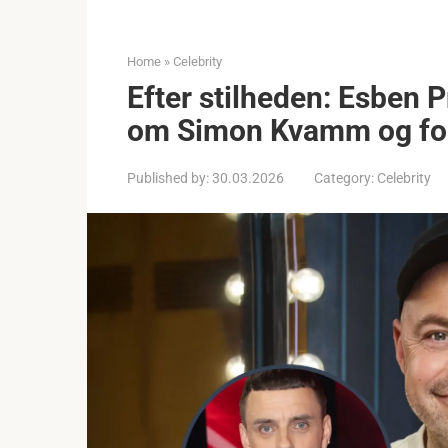
Home
»
Celebrity
Efter stilheden: Esben
om Simon Kvamm og fort
Published by:
30.03.2026
Category:
Celebrity