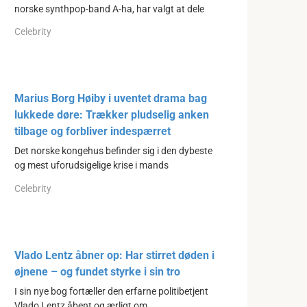
norske synthpop-band A-ha, har valgt at dele
Celebrity
Marius Borg Høiby i uventet drama bag
lukkede døre: Trækker pludselig anken
tilbage og forbliver indespærret
Det norske kongehus befinder sig i den dybeste
og mest uforudsigelige krise i mands
Celebrity
Vlado Lentz åbner op: Har stirret døden i
øjnene – og fundet styrke i sin tro
I sin nye bog fortæller den erfarne politibetjent
Vlado Lentz åbent og ærligt om