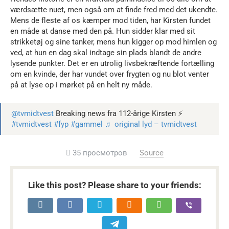
værdsætte nuet, men også om at finde fred med det ukendte.
Mens de fleste af os kæmper mod tiden, har Kirsten fundet
en måde at danse med den på. Hun sidder klar med sit
strikketøj og sine tanker, mens hun kigger op mod himlen og
ved, at hun en dag skal indtage sin plads blandt de andre
lysende punkter. Det er en utrolig livsbekræftende fortælling
om en kvinde, der har vundet over frygten og nu blot venter
på at lyse op i mørket på en helt ny måde.
@tvmidtvest
Breaking news fra 112-årige Kirsten ⚡️
#tvmidtvest
#fyp
#gammel
♬ original lyd – tvmidtvest
35 просмотров
Source
Like this post? Please share to your friends: