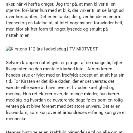
sker, når vi herfra drager. Jeg tror på, at man bliver til en
stjerne, forklarer hun med et blik, der virker til at se langt ud
over horisonten. Det er en tanke, der giver hende en enorm
tryghed og en følelse af, at intet nogensinde forsvinder helt,
men blot skifter form til noget lysende og smukt på
nattehimlen.
Selvom kroppen naturligvis er præget af de mange år, fejler
livsgnisten og den mentale klarhed intet. Atmosfæren i
hendes stue er fyldt med en fredfyldt accept af, at alt har sin
tid. For Kirsten er det ikke døden, der er det værste; det
værste ville være at have levet et liv uden kærlighed og
mening. Hun reflekterer over de mange minder, hun bærer
med sig, og hvordan de nuværende dage føles som en rolig
venten på at blive forenet med det store univers. Det er en
livsvisdom, som kun over et århundredes erfaring kan give et
menneske.
Hendes historie er en kraftfuld påmindelse til os alle om at