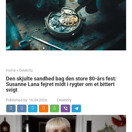
Home
»
Celebrity
Den skjulte sandhed bag den store 80-års fest:
Susanne Lana fejret midt i rygter om et bittert
svigt
Published by:
16.04.2026
Celebrity