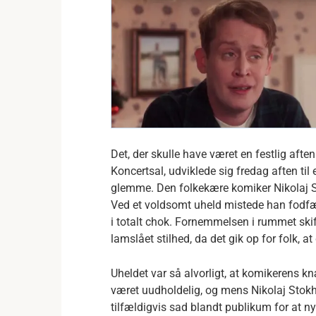
Det, der skulle have været en festlig afte
Koncertsal, udviklede sig fredag aften til
glemme.
Den folkekære komiker Nikolaj S
Ved et voldsomt uheld mistede han fodfæs
i totalt chok.
Fornemmelsen i rummet skifte
lamslået stilhed, da det gik op for folk, at 
Uheldet var så alvorligt, at komikerens k
været uudholdelig, og mens Nikolaj Stokho
tilfældigvis sad blandt publikum for at n