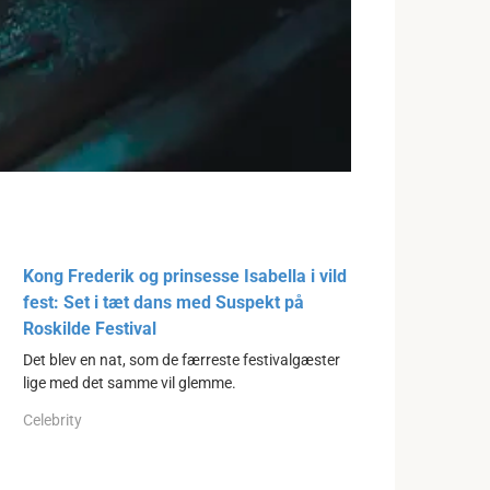
Kong Frederik og prinsesse Isabella i vild
fest: Set i tæt dans med Suspekt på
Roskilde Festival
Det blev en nat, som de færreste festivalgæster
lige med det samme vil glemme.
Celebrity