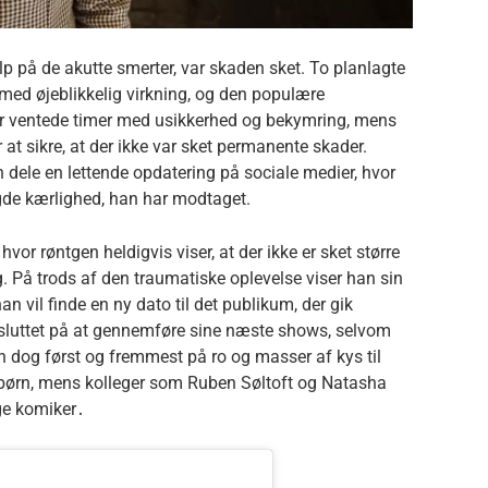
lp på de akutte smerter, var skaden sket.
To planlagte
med øjeblikkelig virkning, og den populære
r ventede timer med usikkerhed og bekymring, mens
at sikre, at der ikke var sket permanente skader.
 dele en lettende opdatering på sociale medier, hvor
de kærlighed, han har modtaget.
or røntgen heldigvis viser, at der ikke er sket større
g.
På trods af den traumatiske oplevelse viser han sin
n vil finde en ny dato til det publikum, der gik
sluttet på at gennemføre sine næste shows, selvom
n dog først og fremmest på ro og masser af kys til
 børn, mens kolleger som Ruben Søltoft og Natasha
ge komiker․