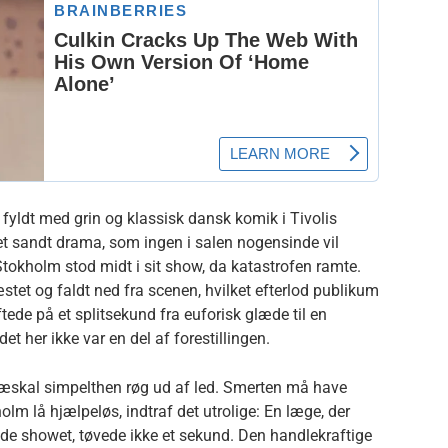
n fyldt med grin og klassisk dansk komik i Tivolis
 et sandt drama, som ingen i salen nogensinde vil
tokholm stod midt i sit show, da katastrofen ramte.
tet og faldt ned fra scenen, hvilket efterlod publikum
de på et splitsekund fra euforisk glæde til en
det her ikke var en del af forestillingen.
næskal simpelthen røg ud af led.
Smerten må have
lm lå hjælpeløs, indtraf det utrolige: En læge, der
yde showet, tøvede ikke et sekund.
Den handlekraftige