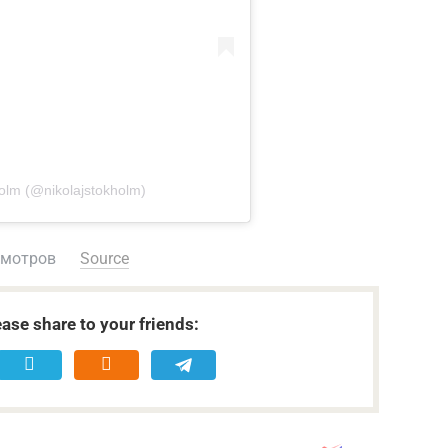
olm (@nikolajstokholm)
смотров
Source
ease share to your friends: