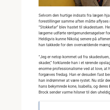
Selvom den hurtige indsats fra lægen hja
forestillinger samme aften måtte aflyses 
“Stokkefar” blev hastet til skadestuen.
He
lægerne udførte røntgenundersøgelser for 
Heldigvis kunne Nikolaj senere på aftenen
han takkede for den overvældende mæng
“Jeg er netop kommet ud fra skadestuen, hv
skader,” forklarede han i et rørende opsla
enorme professionalisme ved at love, at ha
forgæves fredag.
Han er desuden fast be
han indrømmer at være rystet.
Nu står de
hans bekymrede kone, Isabella, og deres
Brock sender varme hilsner til den uheldi