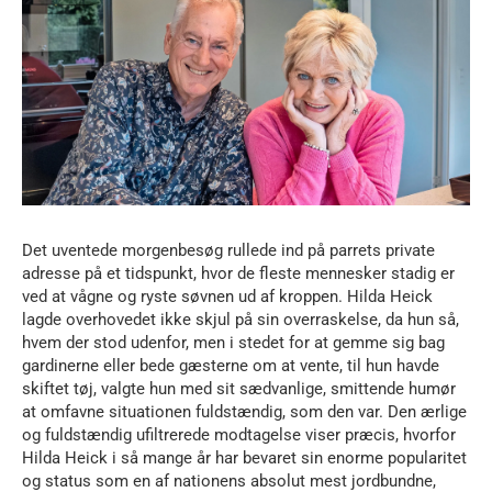
Det uventede morgenbesøg rullede ind på parrets private
adresse på et tidspunkt, hvor de fleste mennesker stadig er
ved at vågne og ryste søvnen ud af kroppen. Hilda Heick
lagde overhovedet ikke skjul på sin overraskelse, da hun så,
hvem der stod udenfor, men i stedet for at gemme sig bag
gardinerne eller bede gæsterne om at vente, til hun havde
skiftet tøj, valgte hun med sit sædvanlige, smittende humør
at omfavne situationen fuldstændig, som den var. Den ærlige
og fuldstændig ufiltrerede modtagelse viser præcis, hvorfor
Hilda Heick i så mange år har bevaret sin enorme popularitet
og status som en af nationens absolut mest jordbundne,