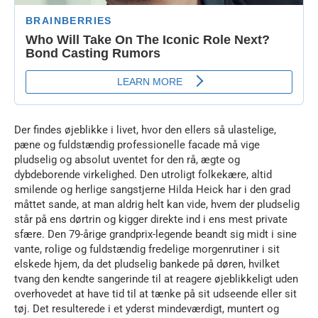
Der findes øjeblikke i livet, hvor den ellers så ulastelige,
pæne og fuldstændig professionelle facade må vige
pludselig og absolut uventet for den rå, ægte og
dybdeborende virkelighed. Den utroligt folkekære, altid
smilende og herlige sangstjerne Hilda Heick har i den grad
måttet sande, at man aldrig helt kan vide, hvem der pludselig
står på ens dørtrin og kigger direkte ind i ens mest private
sfære. Den 79-årige grandprix-legende beandt sig midt i sine
vante, rolige og fuldstændig fredelige morgenrutiner i sit
elskede hjem, da det pludselig bankede på døren, hvilket
tvang den kendte sangerinde til at reagere øjeblikkeligt uden
overhovedet at have tid til at tænke på sit udseende eller sit
tøj. Det resulterede i et yderst mindeværdigt, muntert og