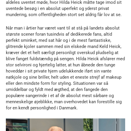
aldeles uventet møde, hvor Hilda Heick måtte tage imod sit
uventede besøg i en absolut uperfekt og yderst privat
mundering, som offentligheden stort set aldrig får lov at se.
Når man i årtier har været vant til at stå på landets absolut
største scener foran tusindvis af dedikerede fans, altid
perfekt sminket, med sat hår og i de mest fantastiske,
glitrende kjoler sammen med sin elskede mand Keld Heick,
kræver det et helt særligt personligt overskud pludselig at
blive fanget fuldstændig på sengen. Hilda Heick afslører med
stor selvironi og hjertelig latter, at hun åbnede den tunge
hoveddør i sit private hjem udelukkende iført sin vante
natkjole og sine briller, helt uden et eneste strejf af makeup
eller den mindste form for styling. Situationen var så
umiddelbar og fyldt med ægthed, at den fangede den
populære sangerinde i et af de absolut mest sårbare og
menneskelige øjeblikke, man overhovedet kan forestille sig
for en kendt personlighed i Danmark.