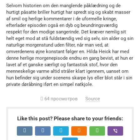
Selvom historien om den manglende påklædning og de
hurtigt påsatte briller hurtigt har spredt sig og skabt masser
af smil og herlige kommentarer i de uformelle kringe,
efterlader episoden også en dyb og beundringsværdig
respekt for den modige sangerinde. Det kræver nemlig sit
helt eget mod at stå fuldstændig ved sig selv, sin alder og sin
naturlige morgenstund uden filter, når man ved, at
omverdenens øjne konstant følger en. Hilda Heick har med
denne herlige morgenepisode endnu en gang bevist, at hun er
lavet af et ganske særligt og fantastisk stof, hvor den
menneskelige varme altid stråler klart igennem, uanset om
hun befinder sig under scenens skarpe lys eller blot står i sin
private døråbning iført en simpel natkjole.
64 просмотров
Source
Like this post? Please share to your friends: