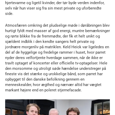
hjertevarme og ligetil kvinder, der tør byde verden indenfor,
selv når hun viser sig fra sin mest private og uforberedte
side.
Atmosfæren omkring det pludselige møde i døråbningen blev
hurtigt fyldt med masser af god energi, muntre bemærkninger
og rørte blikke fra de fremmødte, der fik et helt unikt og
sjældent indblik i den kendte sangers helt private og
jordnære morgenliv på matriklen. Keld Heick var ligeledes en
del af de hyggelige og fredelige rammer i huset, hvor parret
nyder deres velfortjente hverdage sammen, når de ikke er
travlt optaget af koncerter eller officielle tv-optagelser. Hele
den morsomme og utroligt søde hændelse understreger på
fineste vis det stærke og urokkelige bånd, som parret har
opbygget til den danske befolkning gennem en
menneskealder, hvor ægthed og nærvær altid har vægtet
markant højere end en poleret stjernefacade.