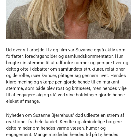
Ud over sit arbejde i tv og film var Suzanne også aktiv som
forfatter, foredragsholder og samfundskommentator. Hun
brugte sin stemme til at udfordre normer og perspektiver og
deltog ofte i debatter om samfundets strukturer, relationer
og de roller, især kvinder, påtager sig gennem livet. Hendes
klare mening og skarpe pen gjorde hende til en markant
stemme, som både blev rost og kritiseret, men hendes vilje
til at engagere sig og stå ved sine holdninger gjorde hende
elsket af mange.
Nyheden om Suzanne Bjerrehuus’ død udløste en strøm af
reaktioner fra hele landet. Kendte og almindelige borgere
delte minder om hendes varme væsen, humor og
engagement. Mange mindedes hendes tid på tv, hendes