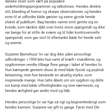
danske stuer som vært på populære
underholdningsprogrammer og talkshows. Hendes direkte
stil, blanding af humor og skarpe observationer, og hendes
evne til at udfordre både gæster og seere gjorde hende
elsket af publikum. Bag hendes varme smil gemte sig en
kvinde, som tænkte dybt over livets store spørgsmål og ikke
var bange for at stille de svære og til tider kontroversielle
spørgsmål, som gav stof til eftertanke både for hende selv
og seerne.
Suzanne Bjerrehuus’ liv var dog ikke uden personlige
udfordringer. I 1995 blev hun ramt af kræft i mandlerne, og
sygdommen vendte tilbage flere gange i løbet af hendes liv.
Hun kæmpede gennem disse år med både fysisk og psykisk
belastning, men hun bevarede en ukuelig styrke, som
inspirerede mange. Hun talte åbent om sin sygdom og delte
sin kamp med både offentligheden og sine nærmeste, og
hendes ærlighed gav andre mod og håb.
Hendes personlige liv var lige så rigt og begivenhedsrigt som
hendes karriere. Suzanne var gift to gange. Først med Ole