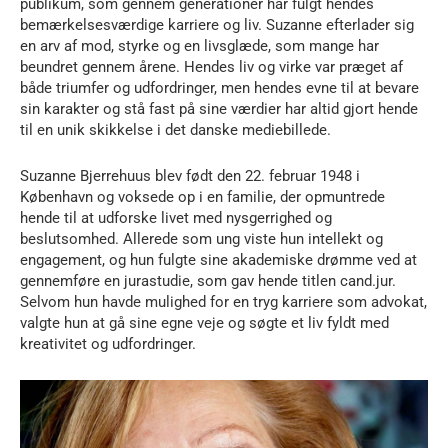
publikum, som gennem generationer har fulgt hendes
bemærkelsesværdige karriere og liv. Suzanne efterlader sig
en arv af mod, styrke og en livsglæde, som mange har
beundret gennem årene. Hendes liv og virke var præget af
både triumfer og udfordringer, men hendes evne til at bevare
sin karakter og stå fast på sine værdier har altid gjort hende
til en unik skikkelse i det danske mediebillede.
Suzanne Bjerrehuus blev født den 22. februar 1948 i
København og voksede op i en familie, der opmuntrede
hende til at udforske livet med nysgerrighed og
beslutsomhed. Allerede som ung viste hun intellekt og
engagement, og hun fulgte sine akademiske drømme ved at
gennemføre en jurastudie, som gav hende titlen cand.jur.
Selvom hun havde mulighed for en tryg karriere som advokat,
valgte hun at gå sine egne veje og søgte et liv fyldt med
kreativitet og udfordringer.