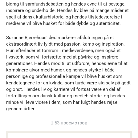
bidrag til samfundsdebatten og hendes evne til at bevæge,
inspirere og underholde. Hendes liv blev på mange måder et
spejl af dansk kulturhistorie, og hendes tilstedeværelse i
medierne vil blive husket for både dybde og autenticitet.
Suzanne Bjerrehuus’ død markerer afslutningen på et
ekstraordinært liv fyldt med passion, kamp og inspiration.
Hun efterlader et tomrum i medieverdenen, men også et
livsværk, som vil fortsætte med at påvirke og inspirere
generationer. Hendes mod til at udfordre, hendes evne til at
kombinere alvor med humor, og hendes styrke i både
personlige og professionelle kampe vil blive husket som
kendetegnene for en kvinde, som turde være sig selv på godt
og ondt. Hendes liv og karriere vil fortsat være en del af
fortællingen om dansk kultur og mediehistorie, og hendes
minde vil leve videre i dem, som har fulgt hendes rejse
gennem årtier.
53 просмотров