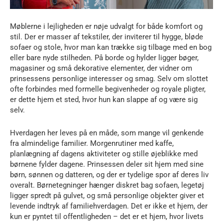
Møblerne i lejligheden er nøje udvalgt for både komfort og
stil. Der er masser af tekstiler, der inviterer til hygge, bløde
sofaer og stole, hvor man kan trække sig tilbage med en bog
eller bare nyde stilheden. På borde og hylder ligger bøger,
magasiner og små dekorative elementer, der vidner om
prinsessens personlige interesser og smag. Selv om slottet
ofte forbindes med formelle begivenheder og royale pligter,
er dette hjem et sted, hvor hun kan slappe af og være sig
selv.
Hverdagen her leves på en måde, som mange vil genkende
fra almindelige familier. Morgenrutiner med kaffe,
planlægning af dagens aktiviteter og stille øjeblikke med
børnene fylder dagene. Prinsessen deler sit hjem med sine
børn, sønnen og datteren, og der er tydelige spor af deres liv
overalt. Børnetegninger hænger diskret bag sofaen, legetøj
ligger spredt på gulvet, og små personlige objekter giver et
levende indtryk af familiehverdagen. Det er ikke et hjem, der
kun er pyntet til offentligheden – det er et hjem, hvor livets