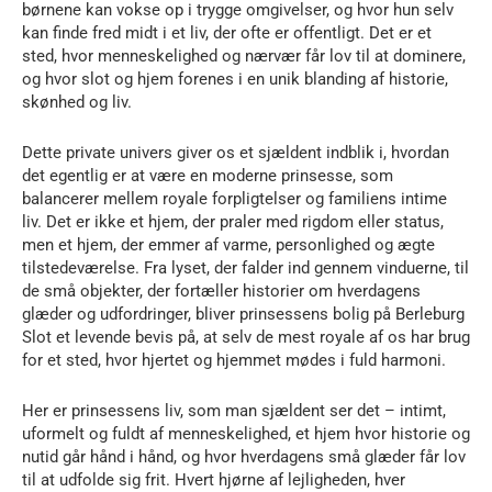
børnene kan vokse op i trygge omgivelser, og hvor hun selv
kan finde fred midt i et liv, der ofte er offentligt. Det er et
sted, hvor menneskelighed og nærvær får lov til at dominere,
og hvor slot og hjem forenes i en unik blanding af historie,
skønhed og liv.
Dette private univers giver os et sjældent indblik i, hvordan
det egentlig er at være en moderne prinsesse, som
balancerer mellem royale forpligtelser og familiens intime
liv. Det er ikke et hjem, der praler med rigdom eller status,
men et hjem, der emmer af varme, personlighed og ægte
tilstedeværelse. Fra lyset, der falder ind gennem vinduerne, til
de små objekter, der fortæller historier om hverdagens
glæder og udfordringer, bliver prinsessens bolig på Berleburg
Slot et levende bevis på, at selv de mest royale af os har brug
for et sted, hvor hjertet og hjemmet mødes i fuld harmoni.
Her er prinsessens liv, som man sjældent ser det – intimt,
uformelt og fuldt af menneskelighed, et hjem hvor historie og
nutid går hånd i hånd, og hvor hverdagens små glæder får lov
til at udfolde sig frit. Hvert hjørne af lejligheden, hver