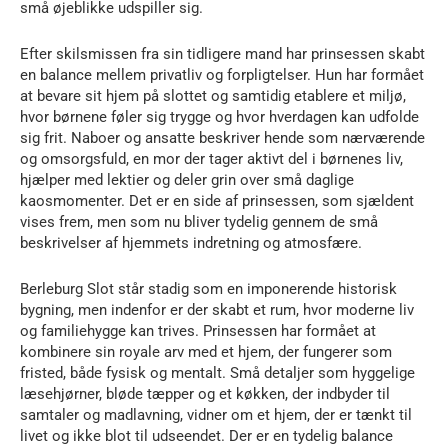
små øjeblikke udspiller sig.
Efter skilsmissen fra sin tidligere mand har prinsessen skabt
en balance mellem privatliv og forpligtelser. Hun har formået
at bevare sit hjem på slottet og samtidig etablere et miljø,
hvor børnene føler sig trygge og hvor hverdagen kan udfolde
sig frit. Naboer og ansatte beskriver hende som nærværende
og omsorgsfuld, en mor der tager aktivt del i børnenes liv,
hjælper med lektier og deler grin over små daglige
kaosmomenter. Det er en side af prinsessen, som sjældent
vises frem, men som nu bliver tydelig gennem de små
beskrivelser af hjemmets indretning og atmosfære.
Berleburg Slot står stadig som en imponerende historisk
bygning, men indenfor er der skabt et rum, hvor moderne liv
og familiehygge kan trives. Prinsessen har formået at
kombinere sin royale arv med et hjem, der fungerer som
fristed, både fysisk og mentalt. Små detaljer som hyggelige
læsehjørner, bløde tæpper og et køkken, der indbyder til
samtaler og madlavning, vidner om et hjem, der er tænkt til
livet og ikke blot til udseendet. Der er en tydelig balance