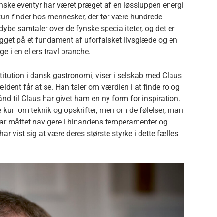
nske eventyr har været præget af en løssluppen energi
kun finder hos mennesker, der tør være hundrede
 dybe samtaler over de fynske specialiteter, og det er
bygget på et fundament af uforfalsket livsglæde og en
 i en ellers travl branche.
nstitution i dansk gastronomi, viser i selskab med Claus
ældent får at se. Han taler om værdien i at finde ro og
d til Claus har givet ham en ny form for inspiration.
kun om teknik og opskrifter, men om de følelser, man
 har måttet navigere i hinandens temperamenter og
ar vist sig at være deres største styrke i dette fælles