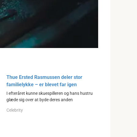
Thue Ersted Rasmussen deler stor
familielykke – er blevet far igen
I efteråret kunne skuespilleren og hans hustru
glæde sig over at byde deres anden
Celebrity