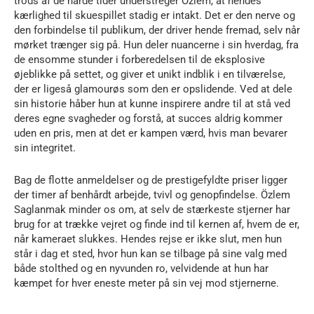
trods af de hårde tider understreger Özlem, at hendes
kærlighed til skuespillet stadig er intakt. Det er den nerve og
den forbindelse til publikum, der driver hende fremad, selv når
mørket trænger sig på. Hun deler nuancerne i sin hverdag, fra
de ensomme stunder i forberedelsen til de eksplosive
øjeblikke på settet, og giver et unikt indblik i en tilværelse,
der er ligeså glamourøs som den er opslidende. Ved at dele
sin historie håber hun at kunne inspirere andre til at stå ved
deres egne svagheder og forstå, at succes aldrig kommer
uden en pris, men at det er kampen værd, hvis man bevarer
sin integritet.
Bag de flotte anmeldelser og de prestigefyldte priser ligger
der timer af benhårdt arbejde, tvivl og genopfindelse. Özlem
Saglanmak minder os om, at selv de stærkeste stjerner har
brug for at trække vejret og finde ind til kernen af, hvem de er,
når kameraet slukkes. Hendes rejse er ikke slut, men hun
står i dag et sted, hvor hun kan se tilbage på sine valg med
både stolthed og en nyvunden ro, velvidende at hun har
kæmpet for hver eneste meter på sin vej mod stjernerne.