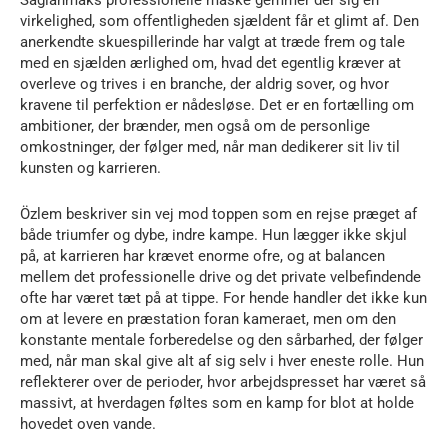
Saglanmaks professionelle maske gemmer der sig en
virkelighed, som offentligheden sjældent får et glimt af. Den
anerkendte skuespillerinde har valgt at træde frem og tale
med en sjælden ærlighed om, hvad det egentlig kræver at
overleve og trives i en branche, der aldrig sover, og hvor
kravene til perfektion er nådesløse. Det er en fortælling om
ambitioner, der brænder, men også om de personlige
omkostninger, der følger med, når man dedikerer sit liv til
kunsten og karrieren.
Özlem beskriver sin vej mod toppen som en rejse præget af
både triumfer og dybe, indre kampe. Hun lægger ikke skjul
på, at karrieren har krævet enorme ofre, og at balancen
mellem det professionelle drive og det private velbefindende
ofte har været tæt på at tippe. For hende handler det ikke kun
om at levere en præstation foran kameraet, men om den
konstante mentale forberedelse og den sårbarhed, der følger
med, når man skal give alt af sig selv i hver eneste rolle. Hun
reflekterer over de perioder, hvor arbejdspresset har været så
massivt, at hverdagen føltes som en kamp for blot at holde
hovedet oven vande.