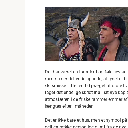
Det har været en turbulent og følelseslad
men nu ser det endelig ud til, at lyset e
skilsmisse. Efter en tid præget af store l
taget det endelige skridt ind i sit nye kap
atmosfæren i de friske rammer emmer af e
længtes efter i måneder.
Det er ikke bare et hus, men et symbol p
delt en række personlige glimt fra de nye