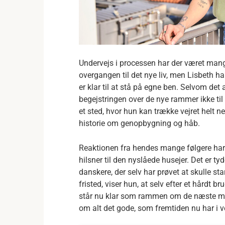
Undervejs i processen har der været mang
overgangen til det nye liv, men Lisbeth h
er klar til at stå på egne ben. Selvom det a
begejstringen over de nye rammer ikke til a
et sted, hvor hun kan trække vejret helt n
historie om genopbygning og håb.
Reaktionen fra hendes mange følgere ha
hilsner til den nyslåede husejer. Det er ty
danskere, der selv har prøvet at skulle star
fristed, viser hun, at selv efter et hårdt b
står nu klar som rammen om de næste ma
om alt det gode, som fremtiden nu har i v