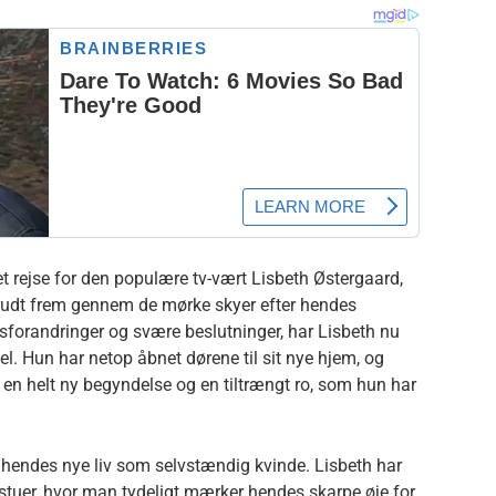
et rejse for den populære tv-vært Lisbeth Østergaard,
r brudt frem gennem de mørke skyer efter hendes
ivsforandringer og svære beslutninger, har Lisbeth nu
itel. Hun har netop åbnet dørene til sit nye hjem, og
n helt ny begyndelse og en tiltrængt ro, som hun har
å hendes nye liv som selvstændig kvinde. Lisbeth har
 stuer, hvor man tydeligt mærker hendes skarpe øje for