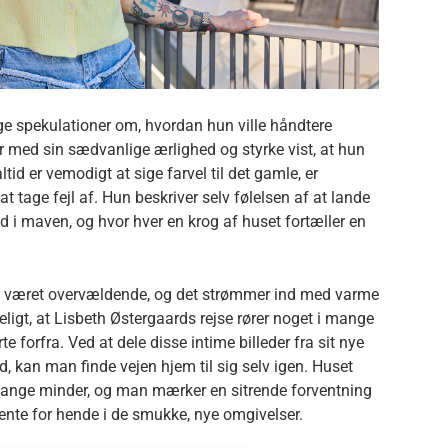
e spekulationer om, hvordan hun ville håndtere
ar med sin sædvanlige ærlighed og styrke vist, at hun
ltid er vemodigt at sige farvel til det gamle, er
t tage fejl af. Hun beskriver selv følelsen af at lande
ed i maven, og hvor hver en krog af huset fortæller en
r været overvældende, og det strømmer ind med varme
deligt, at Lisbeth Østergaards rejse rører noget i mange
te forfra. Ved at dele disse intime billeder fra sit nye
rud, kan man finde vejen hjem til sig selv igen. Huset
nge minder, og man mærker en sitrende forventning
ente for hende i de smukke, nye omgivelser.