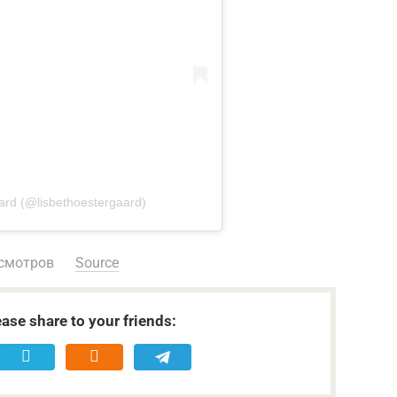
ard (@lisbethoestergaard)
смотров
Source
ease share to your friends: