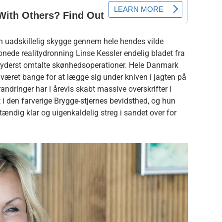
en uadskillelig skygge gennem hele hendes vilde
nede realitydronning Linse Kessler endelig bladet fra
 yderst omtalte skønhedsoperationer. Hele Danmark
været bange for at lægge sig under kniven i jagten på
ndringer har i årevis skabt massive overskrifter i
t i den farverige Brygge-stjernes bevidsthed, og hun
dstændig klar og uigenkaldelig streg i sandet over for