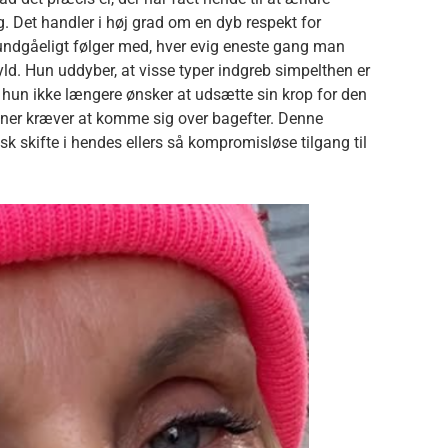
. Det handler i høj grad om en dyb respekt for
uundgåeligt følger med, hver evig eneste gang man
yld. Hun uddyber, at visse typer indgreb simpelthen er
 hun ikke længere ønsker at udsætte sin krop for den
oner kræver at komme sig over bagefter. Denne
k skifte i hendes ellers så kompromisløse tilgang til