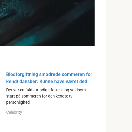
Blodforgiftning smadrede sommeren for
kendt dansker: Kunne have været død
Det var en fuldstændig ufattelig og voldsom
start på sommeren for den kendte tv-
personlighed
Celebrity