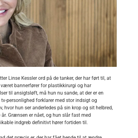
 Linse Kessler ord på de tanker, der har ført til, at
 været bannerfører for plastikkirurgi og har
er til ansigtsløft, må hun nu sande, at der er en
 tv-personlighed forklarer med stor indsigt og
iv, hvor hun ser anderledes på sin krop og sit helbred,
 år. Grænsen er nået, og hun slår fast med
able indgreb definitivt hører fortiden til.
ad det præcis er, der har fået hende til at ændre