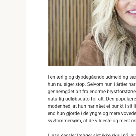
I en ærlig og dybdegående udmelding sætter
hun nu siger stop. Selvom hun i årtier har
gennemgået alt fra enorme brystforstørrels
naturlig udløbsdato for alt. Den populære
modenhed, at hun har nået et punkt i sit l
end hun gjorde i de yngre og mere vovede
syvtommersøm, at de vildeste og mest risik
Linse Kessler lægger slet ikke skjul på, hv