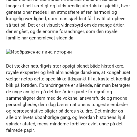
fanger et helt særligt og fuldstændig uforfalsket øjeblik, hvor
generationer mødes i en atmosfære af ren harmoni og
kongelig værdighed, som man sjældent får lov til at opleve
så tæt på. Det er et visuelt vidnesbyrd om de mange årtier,
der er gået, og de enorme forandringer, som den royale
familie har gennemlevet siden da.
Det vækker naturligvis stor opsigt blandt både historikere,
royale eksperter og helt almindelige danskere, at kongehuset
vælger netop dette specifikke tidspunkt til at kaste et kærligt
blik på fortiden. Forandringerne er slående, når man betragter
de unge ansigter på det fire årtier gamle fotografi og
sammenligner dem med de voksne, ansvarsfulde og modne
personligheder, der i dag bærer nationens tungeste embeder
og repræsentative pligter på deres skuldre. Det minder os
alle om livets ubønhørlige gang, og hvordan historiens hjul
spinder afsted, mens minderne forbliver evigt unge på det
falmede papir.