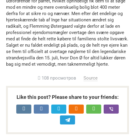
udfordrende for parret, hvilket oprindeligt fik dem til at søge
mod en mindre og mere overskuelig bolig blot 400 meter
derfra for at sikre ro og nærvær. Men efter det endelige og
hjerteskærende tab af Inge har situationen ændret sig
radikalt, og Flemming Østergaard valgte derfor at lade en
professionel ejendomsmægler overtage den svære opgave
med at finde de helt rette købere til familiens stolte livsværk.
Salget er nu faldet endeligt på plads, og de helt nye ejere kan
se frem til officielt at overtage nøglerne til den legendariske
strandvejsvilla den 15. juli, hvor Don Ø for altid lukker døren
bag sig med et vemodigt, men taknemmeligt hjerte.
108 просмотров
Source
Like this post? Please share to your friends: