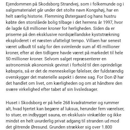
Ejendommen på Skodsborg Strandvej, som i folkemunde og i
salgsmaterialet går under det stolte navn Kongshøj, har en
helt særlig historie. Flemming Østergaard og hans hustru
købte den storslåede bolig tilbage i det herrens år 1997, hvor
de lagde 6,8 millioner kroner for herligheden. Siden da er
priserne på den eksklusive nordsjællandske kyststrækning
eksploderet i et næsten ufatteligt tempo. Villaen har senest
været udbudt til salg for den svimlende sum af 45 millioner
kroner, efter at den tidligere havde været på markedet til hele
50 millioner kroner. Selvom salget repræsenterer en
astronomisk økonomisk gevinst i forhold til den oprindelige
købspris, så er det de menneskelige følelser, der fuldstændig
overskygger det materielle aspekt i denne sag. For Don Ø har
det handlet om livet, om kærligheden og om at håndtere den
svære virkelighed efter tabet af sin livsledsager.
Huset i Skodsborg er på hele 268 kvadratmeter og rummer
alt, hvad hjertet kan begære af luksus, herunder fem værelser,
to stuer, en indbygget sauna, en eksklusiv vinkælder og ikke
mindst en helt uvurderlig privat adgang til stranden ud mod
det glitrende Øresund. Grunden strækker sig over 1.800