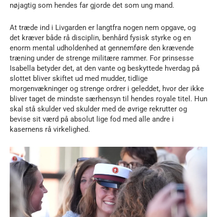
nøjagtig som hendes far gjorde det som ung mand.
At træde ind i Livgarden er langtfra nogen nem opgave, og
det kræver både rå disciplin, benhård fysisk styrke og en
enorm mental udholdenhed at gennemføre den krævende
træning under de strenge militære rammer. For prinsesse
Isabella betyder det, at den vante og beskyttede hverdag på
slottet bliver skiftet ud med mudder, tidlige
morgenvækninger og strenge ordrer i geleddet, hvor der ikke
bliver taget de mindste særhensyn til hendes royale titel. Hun
skal stå skulder ved skulder med de øvrige rekrutter og
bevise sit værd på absolut lige fod med alle andre i
kasernens rå virkelighed.